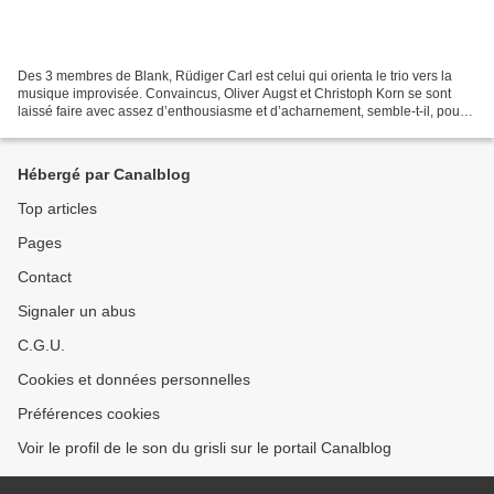
Des 3 membres de Blank, Rüdiger Carl est celui qui orienta le trio vers la
musique improvisée. Convaincus, Oliver Augst et Christoph Korn se sont
laissé faire avec assez d’enthousiasme et d’acharnement, semble-t-il, pour
proposer aujourd’hui sur Grob...
Hébergé par Canalblog
Top articles
Pages
Contact
Signaler un abus
C.G.U.
Cookies et données personnelles
Préférences cookies
Voir le profil de le son du grisli sur le portail Canalblog