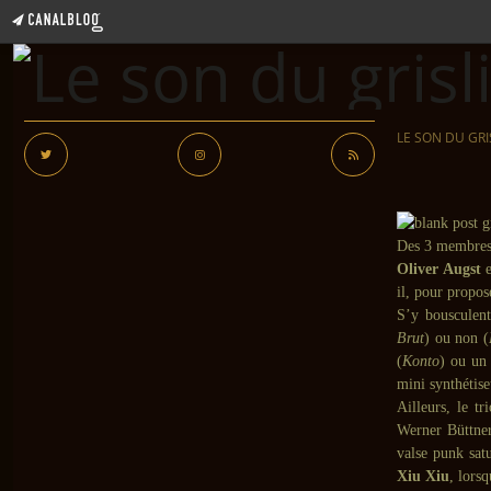
LE SON DU GRI
Des 3 membre
Oliver Augst
il, pour propos
S’y bousculent
Brut
) ou non (
(
Konto
) ou un 
mini synthétis
Ailleurs, le t
Werner Büttner
valse punk satu
Xiu Xiu
, lors