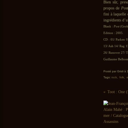
Bien sûr, pres
propos de
Pos
fini à laquelle
ingrédients d’u
Blank :
Post
(Grob
Edition : 2005.
CD : 01/ Parken 02
13/ Ash 14/ Rag 1
26/ Runover 27/ T
Guillaume Belhomm
Posté par Grisli à
Tags:
rock
,
folk
,
e