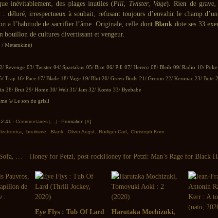
que inévitablement, des plages inutiles (
Pill
,
Twister
,
Vage
). Rien de grave,
t
: déluré, irrespectueux à souhait, refusant toujours d’envahir le champ d’un
 on a l’habitude de sacrifier l’âme. Originale, celle dont
Blank
dote ses 33 exer
n bouillon de cultures divertissant et vengeur.
 / Metamkine)
/ Revenge 03/ Twister 04/ Spartakus 05/ Brot 06/ Pill 07/ Herero 08/ Bleib 09/ Radio 10/ Poke
5/ Trap 16/ Pace 17/ Blade 18/ Vage 19/ Blut 20/ Green Birds 21/ Groom 22/ Kerouac 23/ Bote 2
in 28/ Brut 29/ Home 30/ Welt 31/ Jam 32/ Konto 33/ Byebabe
e © Le son du grisli
 12:41 -
Commentaires [
…
]
- Permalien [
#
]
lectronica
,
bruitisme
,
Blank
,
Oliver Augst
,
Rüdiger Carl
,
Christoph Korn
Toot : One (Sofa, 2005)
Eye Flys : Tub Of Lard
Harutaka Mochizuki,