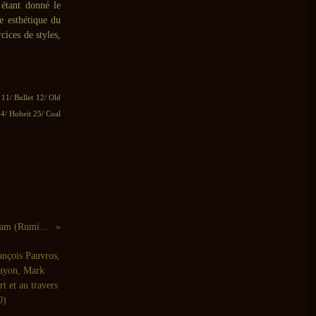
 étant donné le
e esthétique du
cices de styles,
 11/ Bullet 12/ Old
4/ Hoheit 25/ Coal
Honey for Petzi, post-rockHoney for Petzi: Man’s Rage for Black Ham (Ruminance - 2005)