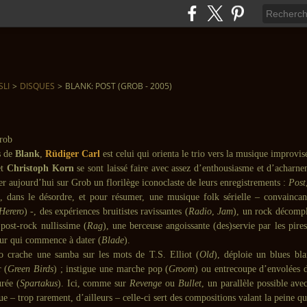
SLI
>
DISQUES
>
BLANK: POST (GROB - 2005)
s de
Blank
,
Rüdiger Carl
est celui qui orienta le trio vers la musique improvi
et
Christoph Korn
se sont laissé faire avec assez d’enthousiasme et d’acharne
er aujourd’hui sur Grob un florilège iconoclaste de leurs enregistrements :
Post
, dans le désordre, et pour résumer, une musique folk sérielle – convaincan
Herero
) -, des expériences bruitistes ravissantes (
Radio
,
Jam
), un rock décomp
post-rock nullissime (
Rag
), une berceuse angoissante (des)servie par les pire
eur qui commence à dater (
Blade
).
rio crache une samba sur les mots de T.S. Elliot (
Old
), déploie un blues bl
 (
Green Birds
) ; instigue une marche pop (
Groom
) ou entrecoupe d’envolées 
rée (
Spartakus
). Ici, comme sur
Revenge
ou
Bullet
, un parallèle possible av
que – trop rarement, d’ailleurs – celle-ci sert des compositions valant la peine qu