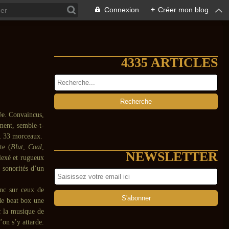
Connexion
+
Créer mon blog
4335 ARTICLES
sée. Convaincus,
ment, semble-t-
, 33 morceaux.
te (
Blut
,
Coal
,
NEWSLETTER
lexé et rugueux
s sonorités d’un
anc sur ceux de
de beat box une
ec la musique de
’on s’y attarde.