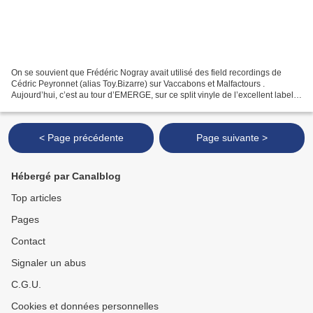
On se souvient que Frédéric Nogray avait utilisé des field recordings de
Cédric Peyronnet (alias Toy.Bizarre) sur Vaccabons et Malfactours .
Aujourd’hui, c’est au tour d’EMERGE, sur ce split vinyle de l’excellent label
Attenuation Circuit. Mais place...
< Page précédente
Page suivante >
Hébergé par Canalblog
Top articles
Pages
Contact
Signaler un abus
C.G.U.
Cookies et données personnelles