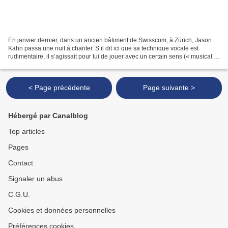
En janvier dernier, dans un ancien bâtiment de Swisscom, à Zürich, Jason
Kahn passa une nuit à chanter. S’il dit ici que sa technique vocale est
rudimentaire, il s’agissait pour lui de jouer avec un certain sens (« musical »,
on l’imagine) du péril :...
< Page précédente
Page suivante >
Hébergé par Canalblog
Top articles
Pages
Contact
Signaler un abus
C.G.U.
Cookies et données personnelles
Préférences cookies