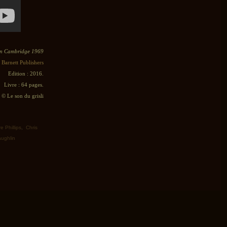
in Cambridge 1969
 Barnett Publishers
Edition : 2016.
Livre : 64 pages.
© Le son du grisli
e Phillips
,
Chris
ughlin