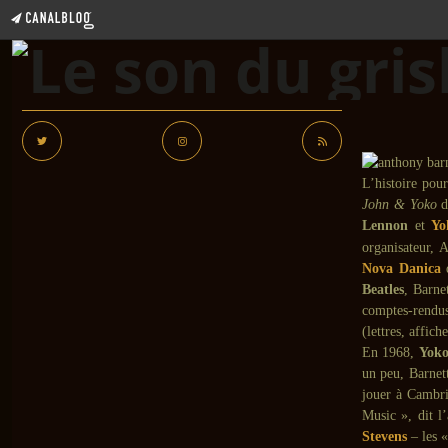
L’histoire pou
John & Yoko
d
Lennon
et
Yo
organisateur, 
Nova Danica
Beatles
, Barne
comptes-rendus
(lettres, affich
En 1968,
Yok
un peu, Barnett
jouer à Cambri
Music », dit l
Stevens
– les 