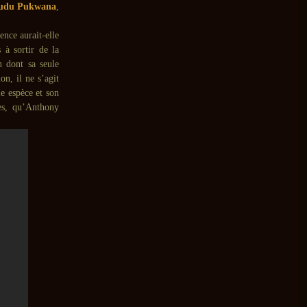
udu Pukwana
,
ence aurait-elle
 à sortir de la
n dont sa seule
on, il ne s’agit
e espèce et son
ges, qu’Anthony