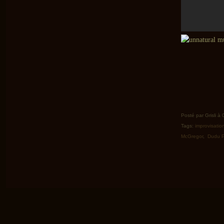
Posté par Grisli à
Tags:
improvisatio
McGregor
,
Dudu 