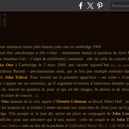
rrait être anecdotique si elle n’était – notamment depuis la parution du livre
e Jonathan Cott – l’objet de (différents) fantasmes : elle est celle du concert
ko Ono
à Cambridge le 2 mars 1969, que raconte aujourd’hui
(
ici, les pre
Anthony Barnett – percussionniste aussi, qui se fera par exemple entendre d
de
John Tchicai
. Pour revenir sur la première apparition « sur scène » d’
tt s’appuie sur ses souvenirs, qu’il augmente d’extraits d’interviews données p
 du concert en question et, pour ce qui est des images, de photos et de doc
e et ticket de concert…).
o Ono
donnait de la voix auprès d’
Ornette Coleman
au Royal Albert Hall : po
 lui propose de se joindre l’année suivante aux musiciens de (free) jazz qu’il p
dge. Elle accepte et, le jour dit, arrive sur place en compagnie de
John Le
’affiche, pour une rencontre qui le sera moins : celle du couple et de
John T
«
two Johns
» cités au dos de la pochette d’
Unfinished Music No. 2: Life With t