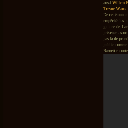
aussi
Willem 
Trevor Watts
De cet étonnan
empêché les mi
guitare de
Le
présence assura
pas là de pren
public comme 
Barnett raconte