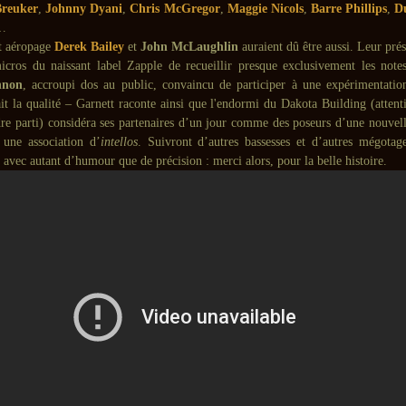
Breuker
,
Johnny Dyani
,
Chris McGregor
,
Maggie Nicols
,
Barre Phillips
,
D
…
t aéropage
Derek Bailey
et
John McLaughlin
auraient dû être aussi. Leur prés
cros du naissant label Zapple de recueillir presque exclusivement les notes
nnon
, accroupi dos au public, convaincu de participer à une expérimentatio
it la qualité – Garnett raconte ainsi que l'endormi du Dakota Building (attenti
dre parti) considéra ses partenaires d’un jour comme des poseurs d’une nouvell
une association d’
intellos
. Suivront d’autres bassesses et d’autres mégota
 avec autant d’humour que de précision : merci alors, pour la belle histoire.