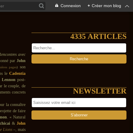
Connexion
+
Créer mon blog
4335 ARTICLES
Rencontres avec
 donné par
John
son
mières pages
)
ans le
Cadentia
un
Lennon
post-
ar le couple, de
NEWSLETTER
uments concrets
ur la connaître
rojette de faire
nnon
. « Natural
chicai
&
John
he Lions
–, mais