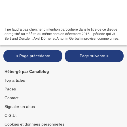
Il ne faudra pas chercher d’intention particulière dans le titre de ce disque
enregistré au théâtre du même nom en décembre 2015 – période qui vit
Bertrand Denzler , Axel Dörner et Antonin Gerbal improviser comme un seul
homme de Montreuil à Paris et...
< Page précédente
Page suivante >
Hébergé par Canalblog
Top articles
Pages
Contact
Signaler un abus
C.G.U.
Cookies et données personnelles