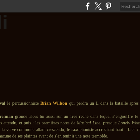
val
le percussionniste
Brian Willson
qui perdra un L dans la bataille après
relman
gronde alors lui aussi sur un free rêche dans lequel s’engouffre le t
is attendu, et puis : les premières notes de
Musical Line
, presque
Lonely Wo
à la verve commune allant crescendo, le saxophoniste accrochant haut – bien m
hacune de ses plaintes avant de s’en tenir à une note tremblée.