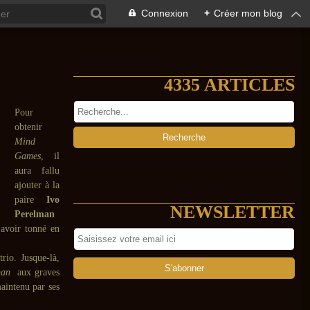
Connexion
+
Créer mon blog
4335 ARTICLES
Pour
obtenir
Mind
Games
, il
aura fallu
ajouter à la
paire
Ivo
NEWSLETTER
Perelman
 avoir tonné en
rio. Jusque-là,
man
aux graves
aintenu par ses