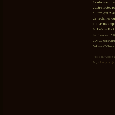
Confirmant l’in
quatre notes pr
allures qui n’a
de réclamer qu
nouveaux empor
Ivo Perelman, Domin
Enregistrement : 200
CD : 01/ Mind Games 
Guillaume Belhomme 
Posté par Grisli à 
Tags:
free jazz
,
ja