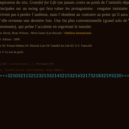
spiration du trio,
Grateful for Life
(ne jamais croire au poids de l’intitulé) dép
incipales sur un swing qui fera valser les protagonistes : rengaine insistante
rrivent pas à perdre l’auditeur, mais l’obsèdent au contraire au point qu’il aura
’elle revienne une dernière fois. Une fin plus conventionnelle (grand solo de
tements), qui prône l’accalmie en regrettant le tumulte.
ic Duval, Brian Willson :
Mind Games
(Leo Records /
Orkhêstra International
)
8. Edition : 2009.
02/ Primal Defense 03/ Musical Line 04/ Grateful for Life 05/ G.S. Farewelll
© Le son du grisli
11:00 -
Commentaires [
…
]
- Permalien [
#
]
zz
,
Dominic Duval
,
Ivo Perelman
,
Brian Willson
3200
3230
3240
3250
3260
3270
3280
3290
3300
3400
3500
3600
3700
3800
3900
4000
4100
4200
4300
<<
<
3210
3211
3212
3213
3214
3215
3216
3217
3218
3219
3220
>
>