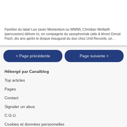
Familier du label Leo (avec Momentum ou WWW), Christian Wolfarth
(percussion) délivre ici, en compagnie du saxophoniste (alto & ténor) Donat
Fisch, dix ans après le disque inaugural du duo chez Unit Records, un
enregistrement étonnant – du moins à l’aune...
< Page précédente
Page suivante >
Hébergé par Canalblog
Top articles
Pages
Contact
Signaler un abus
C.G.U.
Cookies et données personnelles