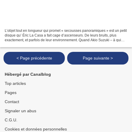
L’objet tout en longueur qui promet « secousses panoramiques » est un petit
disque qu’ Éric La Casa a fait cage d’ascenseurs. De leurs bruits, plus
exactement, et parfois de leur environnement. Quand Akio Suzuki – à qui
l’ouvrage est dédié – interrogeait...
< Page précédente
Page suivante >
Hébergé par Canalblog
Top articles
Pages
Contact
Signaler un abus
C.G.U.
Cookies et données personnelles