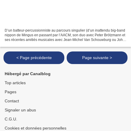
D’un batteur-percussionniste au parcours singulier (d’un inattendu big-band
nippon de Mingus en passant par l’AACM, son duo avec Peter Brötzmann et
ses récentes amitiés musicales avec Jean-Michel Van Schouwburg ou John
Russell ), nous découvrons ici neuf...
< Page précédente
Page suivante >
Hébergé par Canalblog
Top articles
Pages
Contact
Signaler un abus
C.G.U.
Cookies et données personnelles