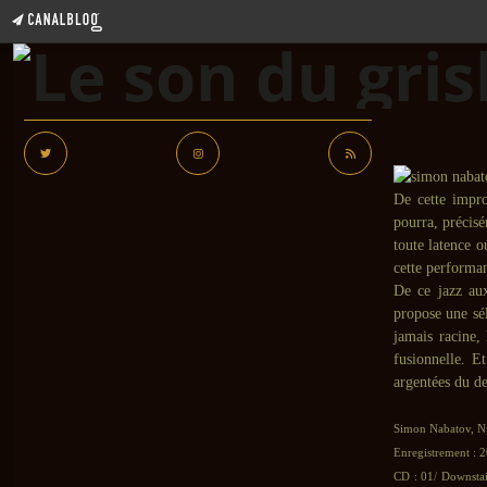
De cette impro
pourra, précisé
toute latence o
cette performan
De ce jazz aux
propose une sél
jamais racine, 
fusionnelle. E
argentées du de
Simon Nabatov, N
Enregistrement : 2
CD : 01/ Downstair