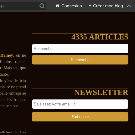
Connexion
+
Créer mon blog
4335 ARTICLES
Rainey
, on ne
t ainsi, rejeter
r. Mais ici, que
tante.
royées, le trio
cassure ne prend
NEWSLETTER
belle entreprise
ans les frappes
tale osmose.
 Both And 07/ Dust-