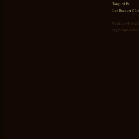
Tongued Bell
Luc Bouquet © Le 
Posté par Grisli à
Tags:
improvisatio