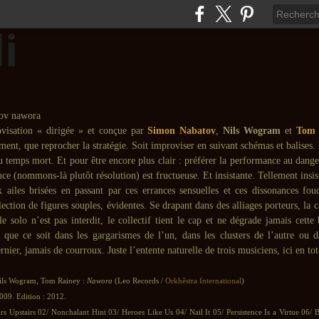
visation « dirigée » et conçue par
Simon Nabatov
,
Nils Wogram
et
Tom 
ment, que reprocher la stratégie. Soit improviser en suivant schémas et balises. E
u temps mort. Et pour être encore plus clair : préférer la performance au dange
ce (nommons-là plutôt résolution) est fructueuse. Et insistante. Tellement insis
 ailes brisées en passant par ces errances sensuelles et ces dissonances foud
ection de figures souples, évidentes. Se drapant dans des alliages porteurs, la 
le solo n’est pas interdit, le collectif tient le cap et ne dégrade jamais cette 
t que ce soit dans les gargarismes de l’un, dans les clusters de l’autre ou d
rnier, jamais de courroux. Juste l’entente naturelle de trois musiciens, ici en to
ils Wogram, Tom Rainey :
Nawora
(Leo Records /
Orkhêstra International
)
009. Edition : 2012.
s Upstairs 02/ Nonchalant Hint 03/ Heroes Like Us 04/ Nail It 05/ Persistence Is a Virtue 06/