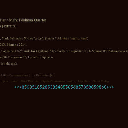
sier / Mark Feldman Quartet
u
(extraits)
r, Mark Feldman :
Birdies for Lulu
(Intakt /
Orkhêstra International
)
013. Edition : 2014.
r Capitaine 1 02/ Cards for Capitaine 2 03/ Cards for Capitaine 3 04/ Shmear 05/ Natarajasan
lu 08/ Travesuras 09/ Coda for Capitaine
son du grisli
 14:04 -
Commentaires [
…
]
- Permalien [
#
]
n
,
jazz
,
piano
,
Mark Feldman
,
Sylvie Courvoisier
,
violon
,
Billy Mintz
,
Scott Colley
800
810
820
830
840
870
880
890
900
1000
1100
1200
1300
1400
1500
1600
1700
1800
1900
2000
2100
2200
2300
2400
2500
2600
2700
2800
2900
3000
3100
3200
3300
3400
3500
<<
<
850
851
852
853
854
855
856
857
858
859
860
>
>>