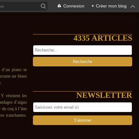
Connexion
+
Créer mon blog
4335 ARTICLES
s d’un piano se
nronne un blues
z
.
NEWSLETTER
Y résistent les
épandages d’aigus
r du coq à l’âne
ces tranchantes.