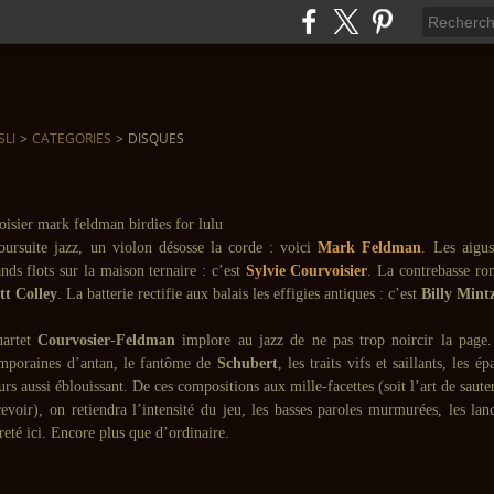
SLI
>
CATEGORIES
>
DISQUES
ursuite jazz, un violon désosse la corde : voici
Mark Feldman
. Les aigu
nds flots sur la maison ternaire : c’est
Sylvie Courvoisier
. La contrebasse ro
tt Colley
. La batterie rectifie aux balais les effigies antiques : c’est
Billy Mint
uartet
Courvosier
-
Feldman
implore au jazz de ne pas trop noircir la page. 
emporaines d’antan, le fantôme de
Schubert
, les traits vifs et saillants, les 
rs aussi éblouissant. De ces compositions aux mille-facettes (soit l’art de saute
evoir), on retiendra l’intensité du jeu, les basses paroles murmurées, les lan
eté ici. Encore plus que d’ordinaire.