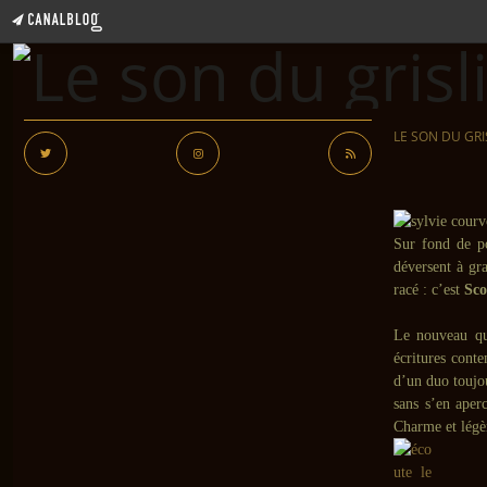
LE SON DU GRI
Sur fond de po
déversent à gra
racé : c’est
Sco
Le nouveau q
écritures cont
d’un duo toujou
sans s’en aperc
Charme et légèr