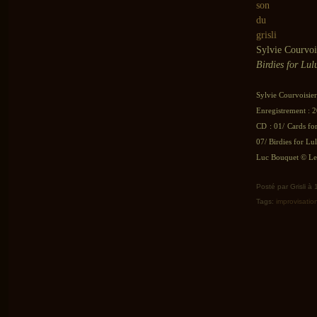
Sylvie Courvoi
Birdies for Lul
Sylvie Courvoisie
Enregistrement : 2
CD : 01/ Cards fo
07/ Birdies for Lu
Luc Bouquet © Le 
Posté par Grisli à
Tags:
improvisatio