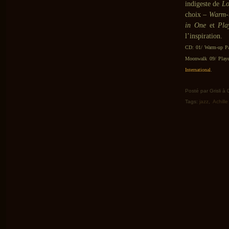
indigeste de
Lo
choix –
Warm-
in One
et
Pla
l’inspiration.
CD: 01/ Warm-up Par
Moonwalk 09/ Play
International
.
Posté par Grisli à
Tags:
jazz
,
Achille