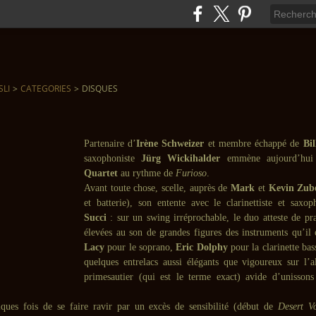
SLI
>
CATEGORIES
>
DISQUES
Partenaire d’
Irène Schweizer
et membre échappé de
Bil
saxophoniste
Jürg Wickihalder
emmène aujourd’hu
Quartet
au rythme de
Furioso
.
Avant toute chose, scelle, auprès de
Mark
et
Kevin
Zub
et batterie), son entente avec le clarinettiste et saxo
Succi
: sur un swing irréprochable, le duo atteste de pra
élevées au son de grandes figures des instruments qu’il
Lacy
pour le soprano,
Eric Dolphy
pour la clarinette ba
quelques entrelacs aussi élégants que vigoureux sur l’a
primesautier (qui est le terme exact) avide d’unisson
ques fois de se faire ravir par un excès de sensibilité (début de
Desert V