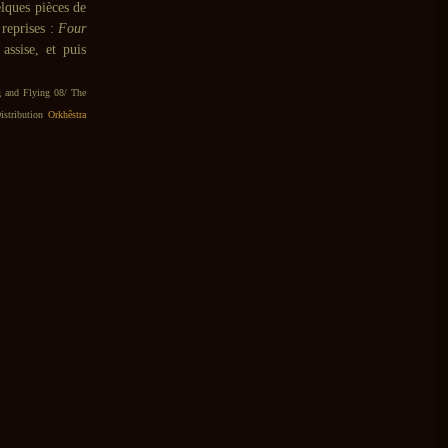
lques pièces de
 reprises :
Four
 assise, et puis
g and Flying 08/ The
istribution
Orkhêstra
>