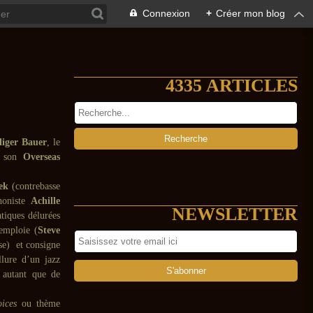
Connexion
+
Créer mon blog
4335 ARTICLES
liger Bauer
, le
i son
Overseas
ek
(contrebasse
phoniste
Achille
NEWSLETTER
tiques délurées
 emploie (
Steve
sse) et consigne
llure d’un jazz
s autant que de
oices
ou thème