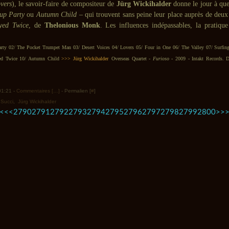
vers
), le savoir-faire de compositeur de
Jürg Wickihalder
donne le jour à que
up Party
ou
Autumn Child
– qui trouvent sans peine leur place auprès de deux
yed Twice
, de
Thelonious Monk
. Les influences indépassables, la pratique
ty 02/ The Pocket Trumpet Man 03/ Desert Voices 04/ Lovers 05/ Four in One 06/ The Valley 07/ Surfin
ed Twice 10/ Autumn Child
>>>
Jürg Wickihalder
Overseas Quartet -
Furioso
- 2009 - Intakt Records. D
 01:21 -
Commentaires [
…
]
- Permalien [
#
]
 Succi
,
Jürg Wickihalder
2700
2710
2720
2730
2740
2750
2760
2770
2780
2900
3000
3100
3200
3300
3400
3500
<<
<
2790
2791
2792
2793
2794
2795
2796
2797
2798
2799
2800
>
>