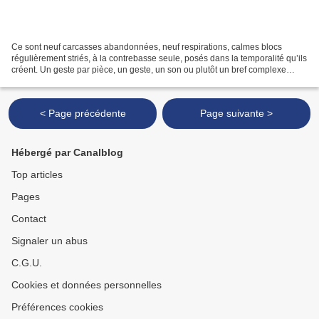
Ce sont neuf carcasses abandonnées, neuf respirations, calmes blocs
régulièrement striés, à la contrebasse seule, posés dans la temporalité qu’ils
créent. Un geste par pièce, un geste, un son ou plutôt un bref complexe
sonore, répété, réexécuté sans variation...
< Page précédente
Page suivante >
Hébergé par Canalblog
Top articles
Pages
Contact
Signaler un abus
C.G.U.
Cookies et données personnelles
Préférences cookies