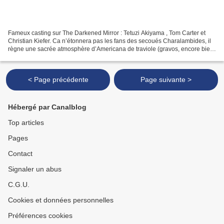
Fameux casting sur The Darkened Mirror : Tetuzi Akiyama , Tom Carter et
Christian Kiefer. Ca n’étonnera pas les fans des secoués Charalambides, il
règne une sacrée atmosphère d’Americana de traviole (gravos, encore bien)
sur cette première collaboration...
< Page précédente
Page suivante >
Hébergé par Canalblog
Top articles
Pages
Contact
Signaler un abus
C.G.U.
Cookies et données personnelles
Préférences cookies