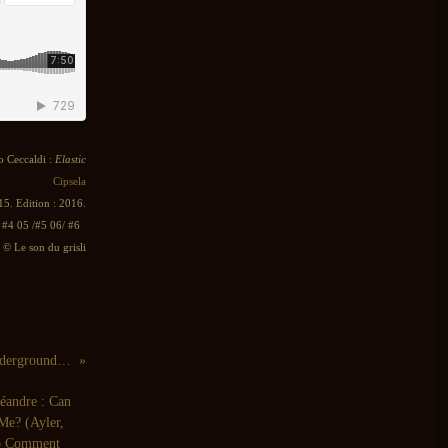
o Ceccaldi :
Elastic
Cipsela
15. Edition : 2016.
/ #4 05 /#5 06/ #6
© Le son du grisli
Paul Dunmall : Underground Underground (Slam, 2016)