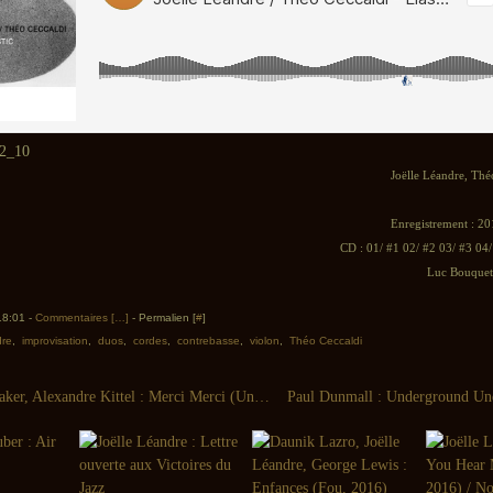
Joëlle Léandre, Thé
Enregistrement : 20
CD : 01/ #1 02/ #2 03/ #3 04
Luc Bouquet 
 18:01 -
Commentaires [
…
]
- Permalien [
#
]
dre
,
improvisation
,
duos
,
cordes
,
contrebasse
,
violon
,
Théo Ceccaldi
Heddy Boubaker, Alexandre Kittel : Merci Merci (Un Rêve Nu, 2016)