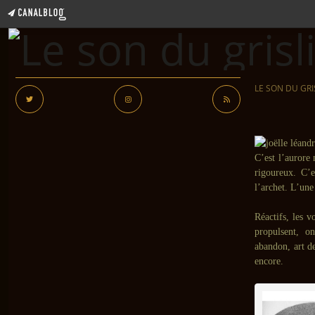
LE SON DU GRI
C’est l’aurore
rigoureux. C’e
l’archet. L’une
Réactifs, les v
propulsent, o
abandon, art de
encore.