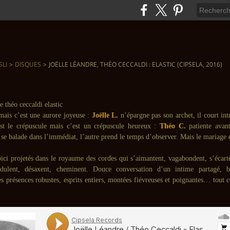
SLI
>
DISQUES
>
JOËLLE LÉANDRE, THÉO CECCALDI : ELASTIC (CIPSELA, 2016)
 mais c’est une aurore joyeuse :
Joëlle L.
n’épargne pas son archet, il court int
st le crépuscule mais c’est un crépuscule heureux :
Théo C.
patiente avan
 se balade dans l’immédiat, l’autre prend le temps d’observer. Mais le mariage e
oici projetés dans le royaume des cordes qui s’aimantent, vagabondent, s’écartè
ndulent, désaxent, cheminent. Douce conversation d’un intime partagé, bi
s présences robustes, esprits entiers, montées fiévreuses et poignantes… tout c