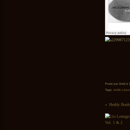
Posté par Grisli à
Tags:
Joëlle Léan