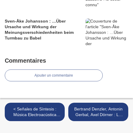
Sven-Åke Johansson : …Über
Ursache und Wirkung der
Meinungsverschiedenheiten beim
Turmbau zu Babel
Commentaires
Ajouter un commentaire
< Seňales de Síntesis :
Bertrand Denzler, Antonin
Música Electroacústica
Gerbal, Axel Dörner : Le
Peruana (1991-2000) (Buh,
ring (Confront, 2016) >
2016)