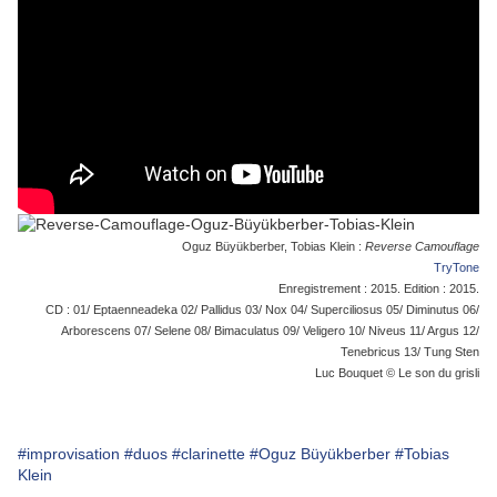
Oguz Büyükberber, Tobias Klein :
Reverse Camouflage
TryTone
Enregistrement : 2015. Edition : 2015.
CD : 01/ Eptaenneadeka 02/ Pallidus 03/ Nox 04/ Superciliosus 05/ Diminutus 06/
Arborescens 07/ Selene 08/ Bimaculatus 09/ Veligero 10/ Niveus 11/ Argus 12/
Tenebricus 13/ Tung Sten
Luc Bouquet © Le son du grisli
#improvisation
#duos
#clarinette
#Oguz Büyükberber
#Tobias
Klein