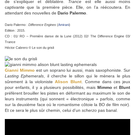
de s’expliquer et déblatère.
Trance
est elle aussi moins
captivante que la première pièce. Elle, on l’a réécoutera. En
attendant des nouvelles de
Dario Palermo
.
Dario Palermo :
Difference Engines
(
Amirani
)
Edition : 2015.
CD : 01/ RO – Première danse de la Lune (2012) 02/ The Difference Engine 03/
Trance
Héctor Cabrero © Le son du grisli
Gianni Mimmo
est un soprano lui aussi, mais saxophoniste. Sur
Lasting Ephemerals
, il cherche le sillon qui le mènera le plus
sûrement à la violoniste
Alison Blunt
. Comme dans ces jeux
pour enfants, il y a plusieurs possibilités, mais
Mimmo
et
Blunt
préfèrent brouiller les pistes en déformant au maximum le son de
leurs instruments (qui sonnent « électronique » parfois, comme
sur la deuxième face où le romantisme côtoie la BO de film noir).
Et ce sera le plus sûr chemin, celui d’un
scherzo
pas banal.