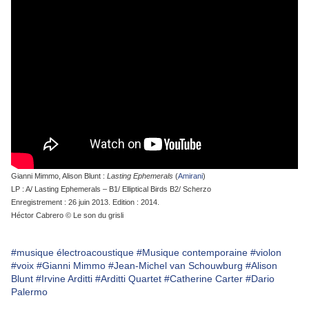
Gianni Mimmo, Alison Blunt :
Lasting Ephemerals
(
Amirani
)
LP : A/ Lasting Ephemerals – B1/ Elliptical Birds B2/ Scherzo
Enregistrement : 26 juin 2013. Edition : 2014.
Héctor Cabrero © Le son du grisli
#musique électroacoustique
#Musique contemporaine
#violon
#voix
#Gianni Mimmo
#Jean-Michel van Schouwburg
#Alison
Blunt
#Irvine Arditti
#Arditti Quartet
#Catherine Carter
#Dario
Palermo