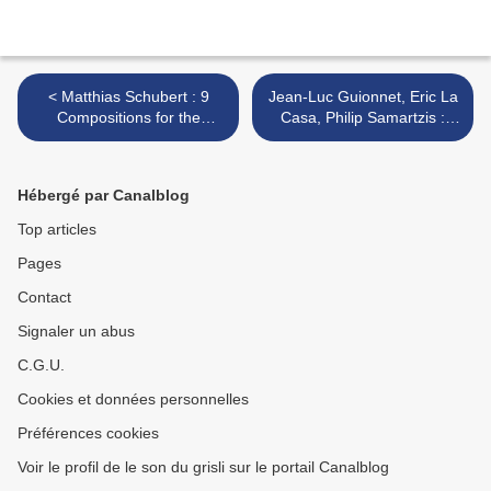
< Matthias Schubert : 9
Jean-Luc Guionnet, Eric La
Compositions for the
Casa, Philip Samartzis :
Multiple Joy[ce] Ensemble
Stray Shafts of Sunlight
(Red Toucan, 2013)
(Swarming, 2013) >
Hébergé par Canalblog
Top articles
Pages
Contact
Signaler un abus
C.G.U.
Cookies et données personnelles
Préférences cookies
Voir le profil de le son du grisli sur le portail Canalblog