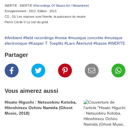
INERT/E :
INERT/E
(
Recordings Of Sleaze Art
/
Metamkine
)
Enregistrement : 2012. Edition : 2013.
CD : 01/ Les masses sont l’inertie, la puissance du neutre
Pierre Cécile © Le son du grisli
#Ambient
#field recordings
#noise
#musique concrète
#musique
électronique
#Kasper T. Toeplitz
#Lars Åkerlund
#basse
#INERTE
Partager
Vous aimerez aussi
Hisato Higuchi : Netsuobiru Kotoba,
Hitoshirezu Ochiru Namida (Ghost
Music, 2018)