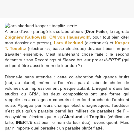
A force d’avoir partagé les collaborateurs (
Dror Feiler
, le regretté
Zbigniew Karkowski
,
CM von Hausswolff
, pour tout bien citer
mon dossier de presse),
Lars Åkerlund
(electronics) et
Kasper
T. Toeplitz
(electronics, basse électrique) devaient bien un jour
travailler ensemble. C’est maintenant chose faite : le second
éditant sur son Recordings of Sleaze Art leur projet
INERT/E
(qui
est peut-être aussi le nom de leur duo ?).
Disons-le sans attendre : cette collaboration fait grands bruits
(oui, au pluriel), même si l’on n’est pas à l’abri de chutes de
volumes qui impressionnent presque autant. Enregistré dans les
studios du GRM, les deux compositions ont une forme qui
rappelle les « collages » concrets et un fond proche de l’ambient
noise. Alpagué par leurs champs électromagnétiques, l’auditeur
n’est plus qu’un parasite parmi les milliers de parasites de l’ «
écosystème électronique » qu’
Åkerlund
et
Toeplitz
(vérification
faite,
INERT/E
est bien le nom de leur duo) revendiquent. Mais
par n'importe quel parasite : un parasite plutôt flatté.