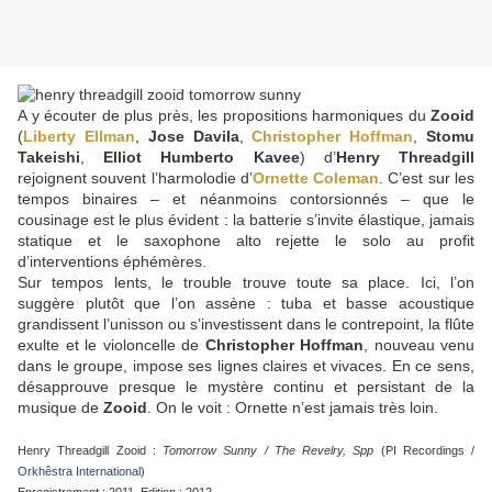
A y écouter de plus près, les propositions harmoniques du
Zooid
(
Liberty Ellman
,
Jose Davila
,
Christopher Hoffman
,
Stomu
Takeishi
,
Elliot Humberto Kavee
) d’
Henry Threadgill
rejoignent souvent l’harmolodie d’
Ornette Coleman
. C’est sur les
tempos binaires – et néanmoins contorsionnés – que le
cousinage est le plus évident : la batterie s’invite élastique, jamais
statique et le saxophone alto rejette le solo au profit
d’interventions éphémères.
Sur tempos lents, le trouble trouve toute sa place. Ici, l’on
suggère plutôt que l’on assène : tuba et basse acoustique
grandissent l’unisson ou s’investissent dans le contrepoint, la flûte
exulte et le violoncelle de
Christopher Hoffman
, nouveau venu
dans le groupe, impose ses lignes claires et vivaces. En ce sens,
désapprouve presque le mystère continu et persistant de la
musique de
Zooid
. On le voit : Ornette n’est jamais très loin.
Henry Threadgill Zooid :
Tomorrow Sunny / The Revelry, Spp
(PI Recordings /
Orkhêstra International
)