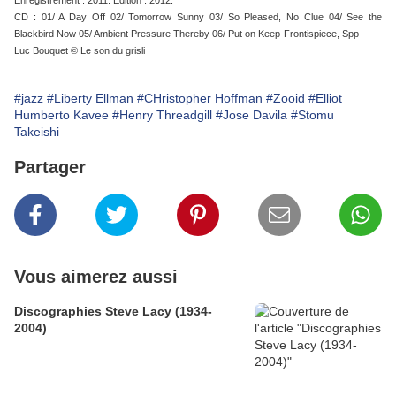
Enregistrement : 2011. Edition : 2012.
CD : 01/ A Day Off 02/ Tomorrow Sunny 03/ So Pleased, No Clue 04/ See the
Blackbird Now 05/ Ambient Pressure Thereby 06/ Put on Keep-Frontispiece, Spp
Luc Bouquet © Le son du grisli
#jazz
#Liberty Ellman
#CHristopher Hoffman
#Zooid
#Elliot
Humberto Kavee
#Henry Threadgill
#Jose Davila
#Stomu
Takeishi
Partager
Vous aimerez aussi
Discographies Steve Lacy (1934-
2004)