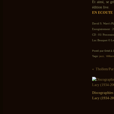
Et ainsi, se gr
édition live.
EN ECOUTE 
David S. Ware's P
Enregistrement : 2
CD : 01/ Precessio
Luc Bouquet © Le 
Posté par Grisli à
Tags:
jazz
,
Willia
Discographies
Lacy (1934-20