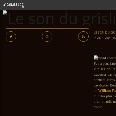
LE SON DU GRI
PLANETARY UNK
Peu à peu, fai
vite les bruit
traverser par l
donnant corps 
cavalcade. Bous
de
William Pa
minutes plus ta
d’un maudit 
music
.