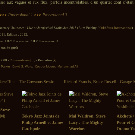
iser aux vagues et aux flux, parfois incontrôlables, d’un quartet dont c’était
>>>
Processional 1
>>>
Processional 3
lanetary Unknown :
Live at Jazzfestival Saalfelden 2011
(Aum Fidelity /
Orkhêstra International
)
011. Edition : 2012.
nal 1 02/ Precessional 2 03/ Precessional 3
son du grisli
 17:00 -
Commentaires [
…
]
- Permalien [
#
]
m Parker
,
David S. Ware
,
Cooper-Moore
,
Muhammad Ali
Thollem/Parker/Cline : The Gowanus Session (Porter, 2012)
 Steve
04)
Tokyo Jazz Joints de
Mal Waldron, Steve
Akchoté / 
Philip Arneill et James
Lacy : The Mighty
Pour et C
Catchpole
Warriors
Otomo Yo