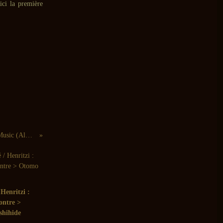
 ici la première
Richard Francis, Bruce Russell : Garage Music (Alone at Last, 2012)
Henritzi :
ontre >
shihide