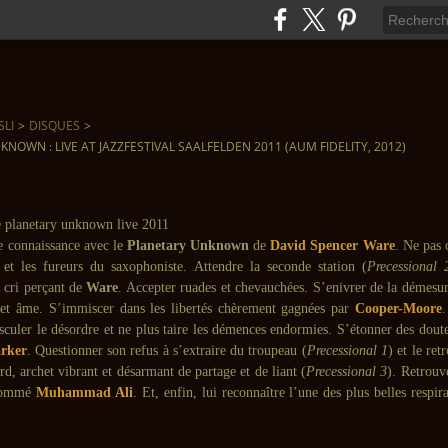
SLI
>
DISQUES
>
NOWN : LIVE AT JAZZFESTIVAL SAALFELDEN 2011 (AUM FIDELITY, 2012)
re connaissance avec le
Planetary Unknown
de
David Spencer Ware
. Ne pas
s et les fureurs du saxophoniste. Attendre la seconde station (
Precessional 
e cri perçant de
Ware
. Accepter ruades et chevauchées. S’enivrer de la démesur
et âme. S’immiscer dans les libertés chèrement gagnées par
Cooper-Moore
.
culer le désordre et ne plus taire les démences endormies. S’étonner des doute
rker
. Questionner son refus à s’extraire du troupeau (
Precessional 1
) et le ret
rd, archet vibrant et désarmant de partage et de liant (
Precessional 3
). Retrouve
nommé
Muhammad Ali
. Et, enfin, lui reconnaître l’une des plus belles respir