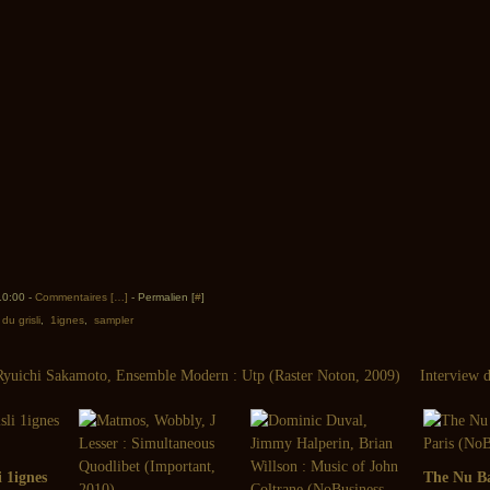
 10:00 -
Commentaires [
…
]
- Permalien [
#
]
du grisli
,
1ignes
,
sampler
Ryuichi Sakamoto, Ensemble Modern : Utp (Raster Noton, 2009)
Interview 
i 1ignes
The Nu Ba