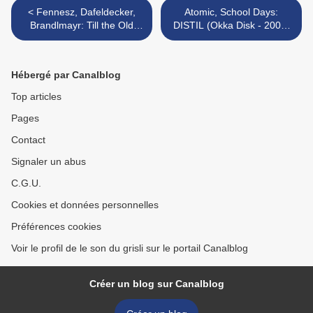
< Fennesz, Dafeldecker,
Atomic, School Days:
Brandlmayr: Till the Old
DISTIL (Okka Disk - 2008)
World's Blown Up and a
>
New One Is Created (Mosz
- 2008)
Hébergé par Canalblog
Top articles
Pages
Contact
Signaler un abus
C.G.U.
Cookies et données personnelles
Préférences cookies
Voir le profil de le son du grisli sur le portail Canalblog
Créer un blog sur Canalblog