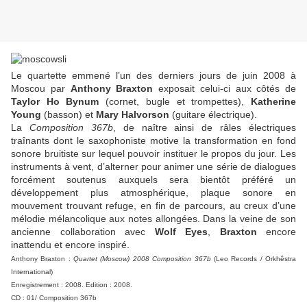
Le quartette emmené l’un des derniers jours de juin 2008 à
Moscou par
Anthony Braxton
exposait celui-ci aux côtés de
Taylor Ho Bynum
(cornet, bugle et trompettes),
Katherine
Young
(basson) et
Mary Halvorson
(guitare électrique).
La
Composition 367b
, de naître ainsi de râles électriques
traînants dont le saxophoniste motive la transformation en fond
sonore bruitiste sur lequel pouvoir instituer le propos du jour. Les
instruments à vent, d’alterner pour animer une série de dialogues
forcément soutenus auxquels sera bientôt préféré un
développement plus atmosphérique, plaque sonore en
mouvement trouvant refuge, en fin de parcours, au creux d’une
mélodie mélancolique aux notes allongées. Dans la veine de son
ancienne collaboration avec
Wolf Eyes
,
Braxton
encore
inattendu et encore inspiré.
Anthony Braxton :
Quartet (Moscow) 2008 Composition 367b
(Leo Records / Orkhêstra
International)
Enregistrement : 2008. Edition : 2008.
CD : 01/ Composition 367b