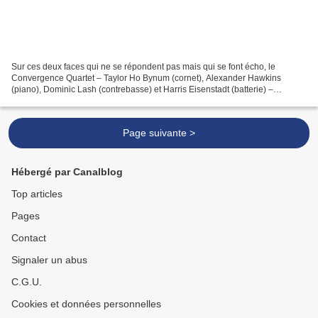
Sur ces deux faces qui ne se répondent pas mais qui se font écho, le
Convergence Quartet – Taylor Ho Bynum (cornet), Alexander Hawkins
(piano), Dominic Lash (contrebasse) et Harris Eisenstadt (batterie) –
balance, certes, mais éprouve aussi quelques difficultés...
Page suivante >
Hébergé par Canalblog
Top articles
Pages
Contact
Signaler un abus
C.G.U.
Cookies et données personnelles