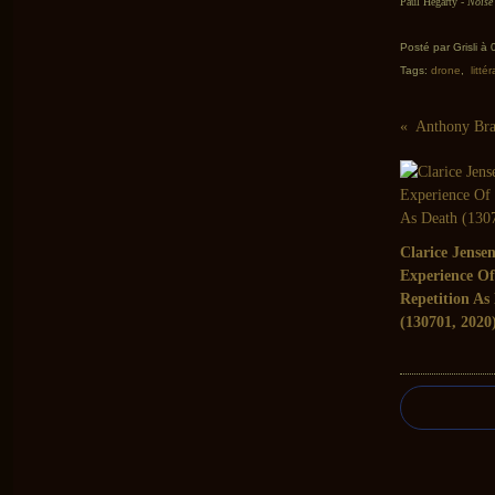
Paul Hegarty -
Noise
Posté par Grisli à
Tags:
drone
,
litté
Clarice Jense
Experience Of
Repetition As
(130701, 2020