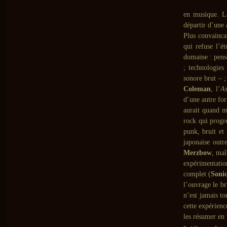
en musique. Là
départir d’une 
Plus convainca
qui refuse l’é
domaine : pens
; technologies
sonore brut – ;
Coleman
, l’
As
d’une autre for
aurait quand m
rock qui progr
punk, bruit et 
japonaise outr
Merzbow
, maî
expérimentation
complet (
Soni
l’ouvrage le b
n’est jamais to
cette expérienc
les résumer en