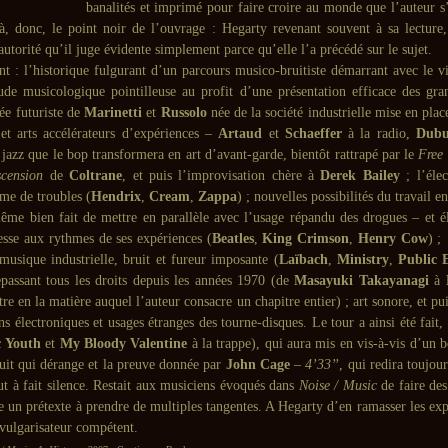
banalités et imprimé pour faire croire au monde que l’auteur s’
, donc, le point noir de l’ouvrage : Hegarty revenant souvent à sa lecture
autorité qu’il juge évidente simplement parce qu’elle l’a précédé sur le sujet.
nt : l’historique fulgurant d’un parcours musico-bruitiste démarrant avec le vi
tude musicologique pointilleuse au profit d’une présentation efficace des gra
ée futuriste de
Marinetti
et
Russolo
née de la société industrielle mise en pla
 et arts accélérateurs d’expériences –
Artaud
et
Schaeffer
à la radio,
Dubu
 jazz que le bop transformera en art d’avant-garde, bientôt rattrapé par le
Free 
cension
de
Coltrane
, et puis l’improvisation chère à
Derek Bailey
; l’élec
me de troubles (
Hendrix
,
Cream
,
Zappa
) ; nouvelles possibilités du travail e
ême bien fait de mettre en parallèle avec l’usage répandu des drogues – et é
esse aux rythmes de ses expériences (
Beatles
,
King Crimson
,
Henry Cow
) ;
musique industrielle, bruit et fureur imposante (
Laïbach
,
Ministry
,
Public
epassant tous les droits depuis les années 1970 (de
Masayuki Takayanagi
à
tre en la matière auquel l’auteur consacre un chapitre entier) ; art sonore, et pui
s électroniques et usages étranges des tourne-disques. Le tour a ainsi été fait,
c Youth
et
My Bloody Valentine
à la trappe), qui aura mis en vis-à-vis d’un b
ruit qui dérange et la preuve donnée par
John Cage
–
4’33’’
, qui redira toujour
ut à fait silence. Restait aux musiciens évoqués dans
Noise / Music
de faire des
e un prétexte à prendre de multiples tangentes. A Hegarty d’en ramasser les exp
 vulgarisateur compétent.