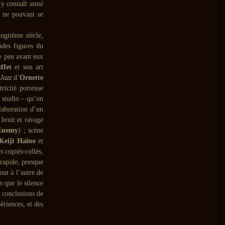
y connaît aussi
, ne pouvant se
ngtième siècle,
ndes figures du
ce peu avant eux
ffet
et son art
Jazz
d’
Ornette
tricité porteuse
n studio – qu’on
laboration d’un
 bruit et ravage
 Enemy
) ; scène
Keiji Haino
et
s copiés-collés,
 rapide, presque
out à l’autre de
s que le silence
 conclusions de
ériences, et des