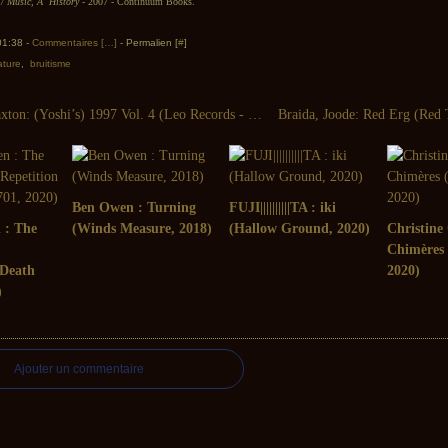
 / Music, A History
- 2007 - Continuum Books.
 01:38 -
Commentaires [
…
]
- Permalien [
#
]
rature
,
bruitisme
Anthony Braxton: (Yoshi’s) 1997 Vol. 4 (Leo Records - 2007)
Ben Owen : Turning
FUJI||||||||||TA : iki
n : The
(Winds Measure, 2018)
(Hallow Ground, 2020)
Christine 
Chimères
 Death
2020)
)
Ajouter un commentaire