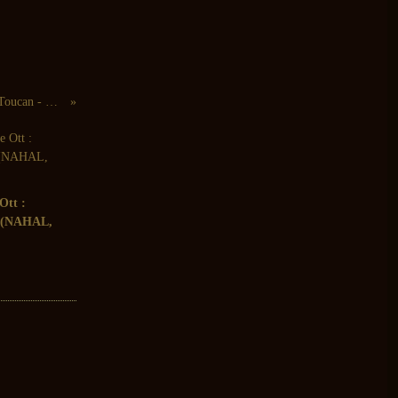
Braida, Joode: Red Erg (Red Toucan - 2007)
Ott :
 (NAHAL,