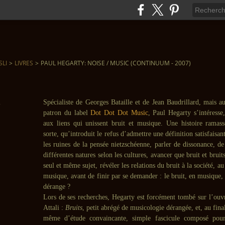
SLI
>
LIVRES
>
PAUL HEGARTY: NOISE / MUSIC (CONTINUUM - 2007)
Spécialiste de Georges Bataille et de Jean Baudrillard, mais au
patron du label
Dot Dot Dot Music
, Paul Hegarty s’intéresse
aux liens qui unissent bruit et musique. Une histoire ramas
sorte, qu’introduit le refus d’admettre une définition satisfaisant
les ruines de la pensée nietzschéenne, parler de dissonance, de
différentes natures selon les cultures, avancer que bruit et bruit
seul et même sujet, révéler les relations du bruit à la société, au
musique, avant de finir par se demander : le bruit, en musique, 
dérange ?
Lors de ses recherches, Hegarty est forcément tombé sur l’ouv
Attali :
Bruits
, petit abrégé de musicologie dérangée, et, au final
même d’étude convaincante, simple fascicule composé pour 