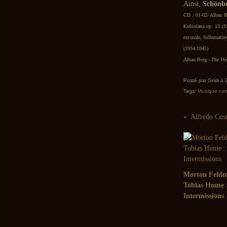
Ainsi,
Schönb
CD : 01-02/ Alban Be
Kubiniana op. 13 (1
extonale, Selbstsati
(1934/1945)
Alban Berg -
The Vie
Posté par Grisli à
Tags:
Musique co
Morton Feld
Tobias Hume 
Intermissions