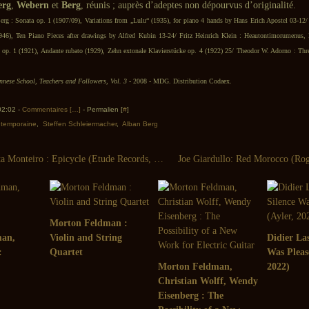
erg
,
Webern
et
Berg
, réunis ; auprès d’adeptes non dépourvus d’originalité.
rg : Sonata op. 1 (1907/09), Variations from „Lulu“ (1935), for piano 4 hands by Hans Erich Apostel 03-12/
946), Ten Piano Pieces after drawings by Alfred Kubin 13-24/ Fritz Heinrich Klein : Heautontimorumenus,
re op. 1 (1921), Andante rubato (1929), Zehn extonale Klavierstücke op. 4 (1922) 25/ Theodor W. Adorno : Thr
nnese School, Teachers and Followers, Vol. 3
- 2008 - MDG. Distribution Codaex.
 02:02 -
Commentaires [
…
]
- Permalien [
#
]
ntemporaine
,
Steffen Schleiermacher
,
Alban Berg
Alfredo Costa Monteiro : Epicycle (Etude Records, 2007)
Morton Feldman :
man,
Violin and String
Didier Las
:
Quartet
Was Pleas
Morton Feldman,
2022)
Christian Wolff, Wendy
Eisenberg : The