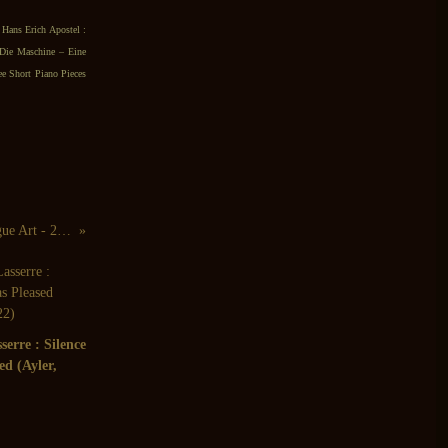
 Hans Erich Apostel :
 Die Maschine – Eine
ee Short Piano Pieces
Joe Giardullo: Red Morocco (Rogue Art - 2007)
serre : Silence
ed (Ayler,