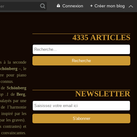
Connexion
+
Créer mon blog
4335 ARTICLES
s à la seconde
chönberg
–, le
re pour piano
 connus.
e de
Schönberg
NEWSLETTER
op .1
de
Berg
,
balayés par une
 de l’harmonie
inspiré par les
ar les graves).
 contrastes) et
s convaincantes.