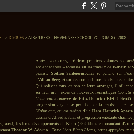
SLI
>
DISQUES
>
ALBAN BERG: THE VIENNESE SCHOOL, VOL. 3 (MDG - 2008)
Après avoir enregistré deux premiers volumes consacré
école viennoise – focalisés sur les travaux de
Webern
et
S
pianiste
Steffen Schleiermacher
se penche sur l’œuv
d’
Alban Berg
, et sur des compositions de disciples moins
Qui redisent tous, au son de leurs ouvrages, l’influenc
sur leur art : excès de nouveaux romantiques (
Sonata 
Heautontimorumenus
de
Fritz Heinrich Klein
) bientôt 
progression anguleuse permise par la remise en cause
(
Kubiniana
, œuvre tardive d’un
Hans Heinrich Apostel
dessins d’Alfred Kubin, et progression entêtante charmée p
es, aussi, les lents développements de
Klein
(répétitions commandant d’autres
renant
Theodor W. Adorno
:
Three Short Piano Pieces
, certes appuyées, mai