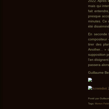
2022. Après 
mais qui inte
fait entendr
presque acco
minutes. Ce q
été dissémin
En seconde 
compositeur –
tirer des pl
Another... » 
supposition 
l’en éloignen
passera alors
Guillaume B
Posté par Guilla
Tags:
Morton Fel