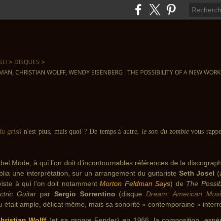
SLI
>
DISQUES
>
N, CHRISTIAN WOLFF, WENDY EISENBERG : THE POSSIBILITY OF A NEW WORK
du grisli
n'est plus, mais quoi ? De temps à autre,
le son du zombie
vous rappe
abel Mode, à qui l’on doit d’incontournables références de la discograp
blia une interprétation, sur un arrangement du guitariste
Seth Josel
(
iviste à qui l’on doit notamment
Morton Feldman Says
) de
The Possib
ctric Guitar
par
Sergio Sorrentino
(disque
Dream: American Music
eu était ample, délicat même, mais sa sonorité « contemporaine » inter
hristian Wolff
(et sa propre Fender) en 1966, la composition, espé