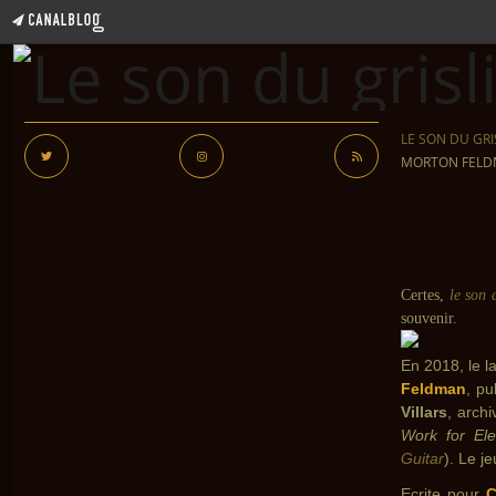
LE SON DU GRI
MORTON FELDMA
Certes,
le son 
souvenir.
En 2018, le l
Feldman
, pu
Villars
, arch
Work for Ele
Guitar
). Le j
Ecrite pour
C