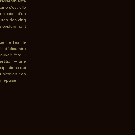
e ressemblante
ine s’est-elle
nclusion d’un
ortes des cinq
 a évidemment
e ne l’est le
le dédicataire
pouvait être «
artition – une
ipitations qui
unication : on
t épuiser.