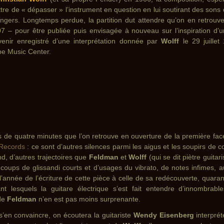
tre de « dépasser » l’instrument en question en lui soutirant des sons 
rangers. Longtemps perdue, la partition dut attendre qu’on en retrouv
07 – pour être publiée puis envisagée à nouveau sur l’inspiration d’
venir enregistré d’une interprétation donnée par
Wolff
le 29 juille
pe Music Center.
de quatre minutes que l’on retrouve en ouverture de la première fac
Records
: ce sont d’autres silences parmi les aigus et les soupirs de c
d, d’autres trajectoires que
Feldman
et
Wolff
(qui se dit piètre guitar
coups de glissandi courts et d’usages du vibrato, de notes infimes, a
l’année de l’écriture de cette pièce à celle de sa redécouverte, quara
t lesquels la guitare électrique s’est fait entendre d’innombrabl
 de
Feldman
n’en est pas moins surprenante.
 s’en convaincre, on écoutera la guitariste
Wendy Eisenberg
interprét