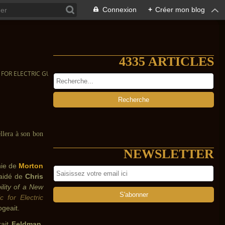
Connexion
+
Créer mon blog
4335 ARTICLES
 FOR ELECTRIC GUITAR
llera à son bon
NEWSLETTER
hie de
Morton
aidé de
Chris
ility of a New
 for Electric
rogeait.
rait
Feldman
,