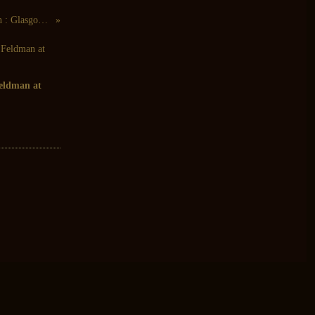
The Jesus And Mary Chain : Glasgow Eyes
eldman at