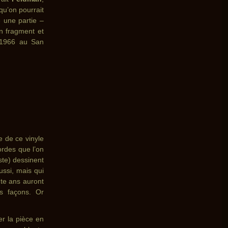
qu’on pourrait
e une partie –
un fragment et
t 1966 au San
e de ce vinyle
ordes que l’on
iste) dessinent
ussi, mais qui
nte ans auront
es façons. Or
er la pièce en