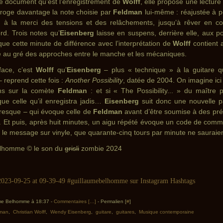
le document qu’est l’enregistrement de
Wolff
, elle propose une lectur
rroge davantage la note choisie par
Feldman
lui-même : réajustée à pe
e, à la merci des tensions et des relâchements, jusqu’à rêver en co
rd. Trois notes qu’
Eisenberg
laisse en suspens, derrière elle, aux p
ue cette minute de différence avec l’interprétation de
Wolff
contient
é au gré des approches entre le manche et les mécaniques.
face, c’est
Wolff
qu’
Eisenberg
– plus « technique » à la guitare qu
 reprend cette fois :
Another Possibility
, datée de 2004. On imagine ici 
ans sur la comète
Feldman
: et si « The Possibility... » du maître 
que celle qu’il enregistra jadis…
Eisenberg
suit donc une nouvelle p
presque – qui évoque celle de
Feldman
avant d’être soumise à des préc
t. Et puis, après huit minutes, un aigu répété évoque un code de comm
 le message sur vinyle, que quarante-cinq tours par minute ne sauraien
elhomme © le son du
grisli
zombie 2024
ume Belhomme à 18:37 -
Commentaires [
…
]
- Permalien [
#
]
dman
,
Christian Wolff
,
Wendy Eisenberg
,
guitare
,
guitares
,
Musique contemporaine