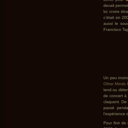
devait permet
lui croire ét
c’était en 20
aussi le sou
Francisco Ta
Un peu moins 
Other Minds 
tend ou déten
de concert à 
claquent. De 
passé pendan
l’expérience
Pour finir de