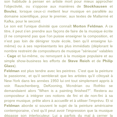
son habitude à penser en artiste mort pour mieux approcher
l'objectivité, ou s'oppose aux manières de
Stockhausen
et
Boulez
, lorsque ceux-ci mettent leur musique en parallèle au
domaine scientifique, pour le premier, aux textes de Mallarmé et
Kafka, pour le second.
Le son est l'unique divinité que connaît
Morton Feldman
. A ce
titre, il peut s'en prendre aux façons de faire de la musique écrite
(il ne comprend pas que l'on puisse enseigner la composition, et
n'est pas loin de dénigrer toute école, bien qu'il enseigne lui-
même) ou à ses représentants les plus immédiats (déplorant le
nombre restreint de compositeurs de musique "sérieuse" valables
-
Cage
et lui-même, ou renvoyant à la musique populaire et au
simple show-business les efforts de
Steve Reich
et de
Philip
Glass
).
Feldman
est plus tendre avec les peintres. C'est que la peinture
le passionne, et qu'il semblerait que les artistes qu'il côtoyait à
New-York dans les années 1950 lui ont tout simplement appris à
voir. Rauschenberg, DeKooning, Mondrian ou Rothko se
demandaient alors "When is a painting finished?". Restera au
compositeur à intégrer ces notions de fini et de non-fini à sa
propre musique, prête alors à accueillir et à utiliser l'imprévu. Et si
Feldman
aborde si souvent le sujet de la peinture américaine
contemporaine, c'est qu'il peut avoir l'impression que la musique
dépasse son interlocuteur. Lui a parfois du mal à cerner la