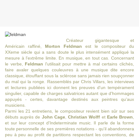
Créateur gigantesque et
Américain raffiné,
Morton Feldman
est le compositeur du
XXeme siècle qui a sans doute le plus intensément appliqué la
mesure à l'extrême limite. En musique, en tout cas. Concernant
le verbe,
Feldman
l'utilisait pour mettre à mal certains clichés,
faire avaler quelques couleuvres à une musique dite encore
classique, étouffant sous la sclérose sans jamais rien soupçonner
du mal qui la ronge. Rassemblés par Chris Villars, les interviews
et lectures publiées ici donnent les preuves d'un tempérament
singulier, capable de charges salvatrices autant que d'hommages
appuyés - certes, davantage destinés aux peintres qu'aux
musiciens.
Parmi les 21 entretiens, le compositeur revient bien sûr sur ses
débuts auprès de
John Cage
,
Christian Wolff
et
Earle Brown
,
et sur leur concept d'Indeterminate music. Il parle de la forme
toute personnelle de ses premières notations - qu'il abandonnera
peu à peu au profit de partitions respectant les conventions, de