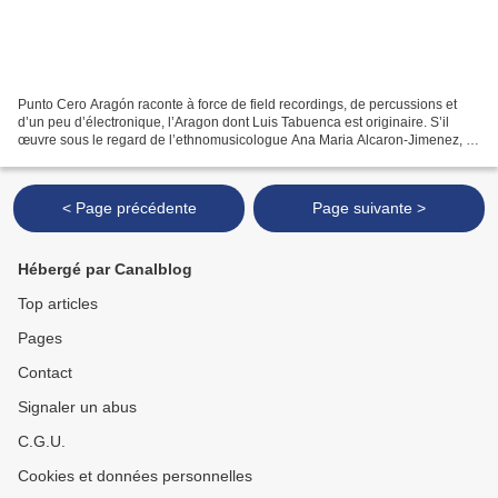
Punto Cero Aragón raconte à force de field recordings, de percussions et
d’un peu d’électronique, l’Aragon dont Luis Tabuenca est originaire. S’il
œuvre sous le regard de l’ethnomusicologue Ana Maria Alcaron-Jimenez, le
duo que le percussionniste forme...
< Page précédente
Page suivante >
Hébergé par Canalblog
Top articles
Pages
Contact
Signaler un abus
C.G.U.
Cookies et données personnelles