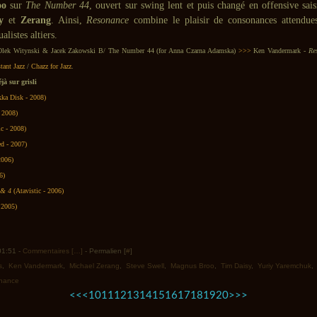
oo
sur
The Number 44
, ouvert sur swing lent et puis changé en offensive sais
y
et
Zerang
. Ainsi,
Resonance
combine le plaisir de consonances attendues
alistes altiers.
r Olek Witynski & Jacek Zakowski B/ The Number 44 (for Anna Czarna Adamska)
>>>
Ken Vandermark -
Re
stant Jazz
/
Chazz for Jazz
.
à sur grisli
ka Disk - 2008)
 2008)
ic - 2008)
ed - 2007)
2006)
6)
3 & 4
(Atavistic - 2006)
 2005)
 01:51 -
Commentaires [
…
]
- Permalien [
#
]
s
,
Ken Vandermark
,
Michael Zerang
,
Steve Swell
,
Magnus Broo
,
Tim Daisy
,
Yuriy Yaremchuk
nance
<<
<
10
11
12
13
14
15
16
17
18
19
20
>
>>