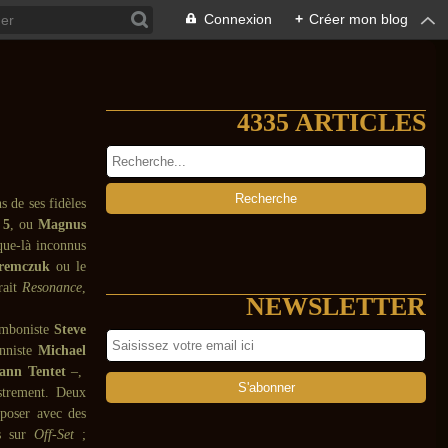
Connexion
+
Créer mon blog
4335 ARTICLES
s de ses fidèles
 5
, ou
Magnus
que-là inconnus
aremczuk
ou le
rait
Resonance
,
NEWSLETTER
romboniste
Steve
nniste
Michael
ann Tentet
–,
strement. Deux
mposer avec des
es sur
Off-Set
;