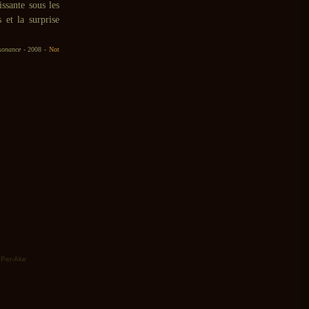
issante sous les
 et la surprise
sonance
- 2008 -
Not
,
Per-Ake