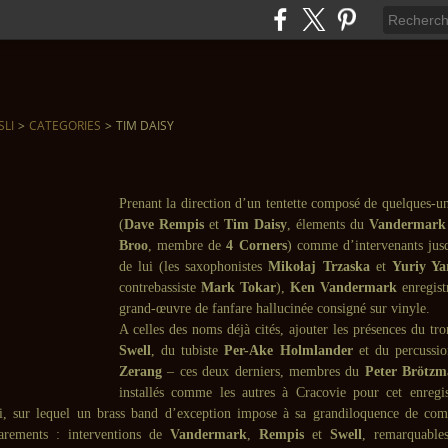
SLI
>
CATEGORIES
>
TIM DAISY
Prenant la direction d’un tentette composé de quelques-un
(
Dave Rempis
et
Tim Daisy
, élements du
Vandermark
Broo
, membre de
4 Corners
) comme d’intervenants jus
de lui (les saxophonistes
Mikołaj Trzaska
et
Yuriy Y
contrebassiste
Mark Tokar
),
Ken Vandermark
enregist
grand-œuvre de fanfare hallucinée consigné sur vinyle.
A celles des noms déjà cités, ajouter les présences du t
Swell
, du tubiste
Per-Ake Holmlander
et du percussio
Zerang
– ces deux derniers, membres du
Peter Brötzm
installés comme les autres à Cracovie pour cet enregi
ici, sur lequel un brass band d’exception impose à sa grandiloquence de co
rements : interventions de
Vandermark
,
Rempis
et
Swell
, remarquabl