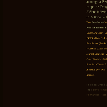
avantage à
Br
coups de
Dais
d’élans individu
LP: A/ Off-Set (fo
Two
. Distribution
In
Ken Vandermark déj
Collected Fiction
(Ok
DISTIL
(Okka Disk -
Beat Reader
(Atavist
4 Corners
(Clean Fe
Journal
(Atavistic - 
Gate
(Atavistic - 200
Free Jazz Classics 
Alchemia
(Not Two -
Interview
Posté par Grisli à
Tags:
Dave Rempi
Holmlander
,
Reso