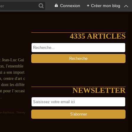
Connexion
+
Créer mon blog
4335 ARTICLES
st Jean-Luc Gui
ion, l'ensemble
ui a son import
, centre d'art c
dont les différ
NEWSLETTER
nt pour l’occasi
..
er Aschour
,
Thierry