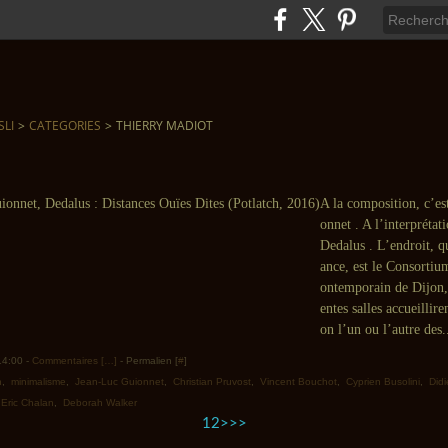
SLI
>
CATEGORIES
>
THIERRY MADIOT
A la composition, c’e
onnet . A l’interprétat
Dedalus . L’endroit, q
ance, est le Consortium
ontemporain de Dijon, 
entes salles accueillire
on l’un ou l’autre des.
 14:00 -
Commentaires [
…
]
- Permalien [
#
]
n
,
minimalisme
,
Jean-Luc Guionnet
,
Christian Pruvost
,
Vincent Bouchot
,
Cyprien Busolini
,
Didi
,
Eric Chalan
,
Deborah Walker
1
2
>
>>