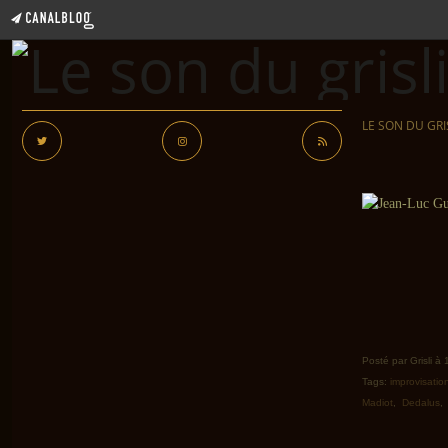
LE SON DU GRI
Posté par Grisli à
Tags:
improvisatio
Madiot
,
Dedalus