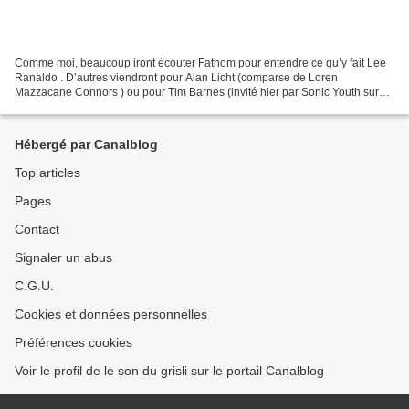
Comme moi, beaucoup iront écouter Fathom pour entendre ce qu’y fait Lee
Ranaldo . D’autres viendront pour Alan Licht (comparse de Loren
Mazzacane Connors ) ou pour Tim Barnes (invité hier par Sonic Youth sur
Koncertas Stan Brakhage Prisiminimui ). D’autres...
Hébergé par Canalblog
Top articles
Pages
Contact
Signaler un abus
C.G.U.
Cookies et données personnelles
Préférences cookies
Voir le profil de le son du grisli sur le portail Canalblog