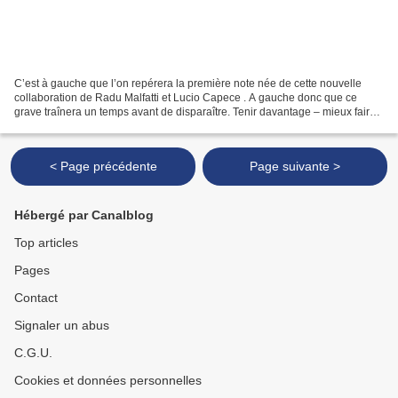
C’est à gauche que l’on repérera la première note née de cette nouvelle
collaboration de Radu Malfatti et Lucio Capece . A gauche donc que ce
grave traînera un temps avant de disparaître. Tenir davantage – mieux faire
? – la prochaine fois, ou l’une des...
< Page précédente
Page suivante >
Hébergé par Canalblog
Top articles
Pages
Contact
Signaler un abus
C.G.U.
Cookies et données personnelles