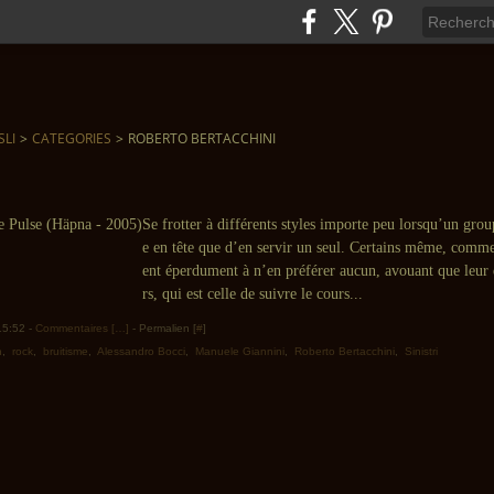
SLI
>
CATEGORIES
>
ROBERTO BERTACCHINI
Se frotter à différents styles importe peu lorsqu’un grou
e en tête que d’en servir un seul. Certains même, comme 
ent éperdument à n’en préférer aucun, avouant que leur q
rs, qui est celle de suivre le cours...
 15:52 -
Commentaires [
…
]
- Permalien [
#
]
n
,
rock
,
bruitisme
,
Alessandro Bocci
,
Manuele Giannini
,
Roberto Bertacchini
,
Sinistri