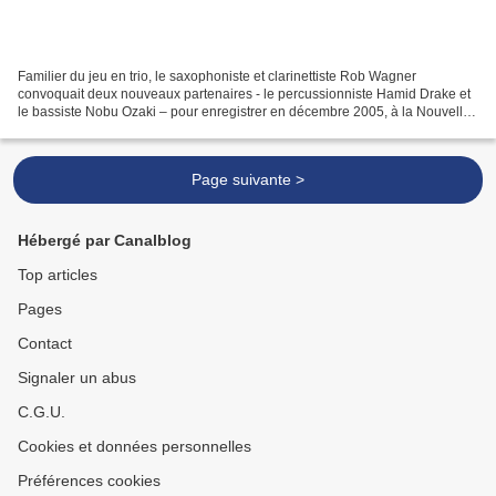
Familier du jeu en trio, le saxophoniste et clarinettiste Rob Wagner
convoquait deux nouveaux partenaires - le percussionniste Hamid Drake et
le bassiste Nobu Ozaki – pour enregistrer en décembre 2005, à la Nouvelle
Orléans, une session hantée par l'ouragan...
Page suivante >
Hébergé par Canalblog
Top articles
Pages
Contact
Signaler un abus
C.G.U.
Cookies et données personnelles
Préférences cookies