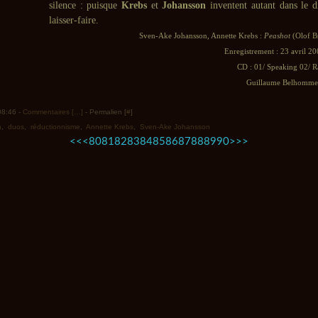
silence : puisque
Krebs
et
Johansson
inventent autant dans le d
laisser-faire.
Sven-Ake Johansson, Annette Krebs :
Peashot
(Olof B
Enregistrement : 23 avril 20
CD : 01/ Speaking 02/ 
Guillaume Belhomme 
 08:46 -
Commentaires [
…
]
- Permalien [
#
]
n
,
duos
,
réductionnisme
,
Annette Krebs
,
Sven-Ake Johansson
10
20
30
40
50
60
70
<<
<
80
81
82
83
84
85
86
87
88
89
90
>
>>