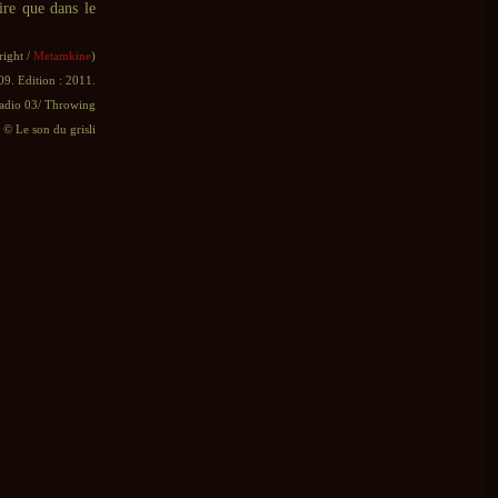
ire que dans le
right /
Metamkine
)
09. Edition : 2011.
Radio 03/ Throwing
© Le son du grisli