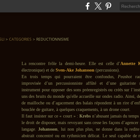
SLI
>
CATEGORIES
>
REDUCTIONNISME
La rencontre frôle la demi-heure. Elle est celle d’
Annette 
électronique) et de
Sven-Ake Johansson
(percussions).
En trois temps qui pourraient être confondus,
Peashot
ra
improvisée d’un percussionniste affûté et d’une guitariste 
instrument pour opposer des sons préenregistrés ou créés sur l’ins
uns des bruits du monde qu'elle accueille sur ondes radio. Ainsi, d
de mailloche ou d’agacement des balais répondent à un rire d’enf
bouclée de guitare, à quelques craquements, à un drone court.
Il faut insister sur ce « court » :
Krebs
n’abusant jamais du temps 
le droit de disposer, mais revoyant sans cesse les façons d’agencer
langage.
Johansson
, lui non plus plus, ne donne dans la redite 
abstrait concentré ou en rythmicien délicat. Le seul capable de re