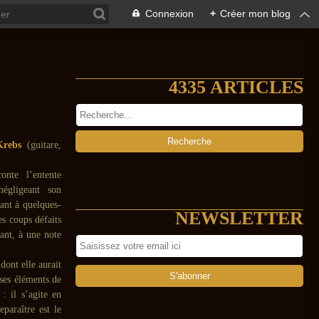
Connexion
+
Créer mon blog
4335 ARTICLES
Krebs
(guitare,
conte l’entente
négligeant son
tant à quelques-
NEWSLETTER
es coups défaits
ant, à une note
dont elle aurait
 ses éléments de
: il s’agite en
paraître est le