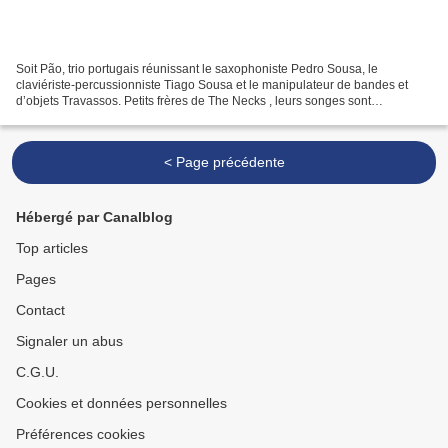
Soit Pão, trio portugais réunissant le saxophoniste Pedro Sousa, le
claviériste-percussionniste Tiago Sousa et le manipulateur de bandes et
d’objets Travassos. Petits frères de The Necks , leurs songes sont
hypnotiques, lancinants. Leur horizon est de...
< Page précédente
Hébergé par Canalblog
Top articles
Pages
Contact
Signaler un abus
C.G.U.
Cookies et données personnelles
Préférences cookies