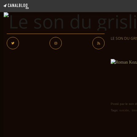
LE SON DU GRI
Posté par le son du
Tags:
suicide
,
blo