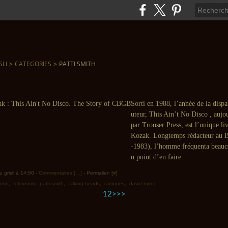
SLI
>
CATEGORIES
>
PATTI SMITH
Sorti en 1988, l’année de la dispa
uteur, This Ain’t No Disco , aujou
par Trouser Press, est l’unique l
Kozak. Longtemps rédacteur au B
-1983), l’homme fréquenta beau
u point d’en faire...
 grisli à 14:50 -
Commentaires [
…
]
- Permalien [
#
]
ndie
,
television
,
patti smith
,
talking heads
,
ramones
,
david byrne
1
2
>
>>