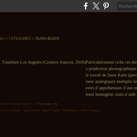
SLI
>
CATEGORIES
>
OLIVIA BLOCK
Particulièrement riche ces der
a production phonographique
le travail de Jason Kahn (perc
iseur analogique) multiplie le
extes d’appréhension d’une es
ment homogène, mais n’aide g
 14:19 -
Commentaires [
…
]
- Permalien [
#
]
ctroacoustique
,
Jason Kahn
,
Mark Trayle
,
Olivia Block
,
Ulrich Krieger