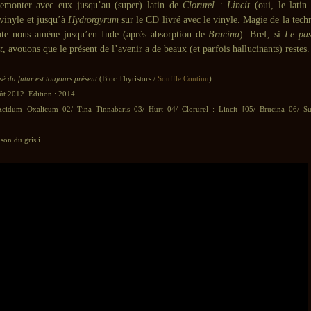
remonter avec eux jusqu’au (super) latin de
Clorurel : Lincit
(oui, le latin
 vinyle et jusqu’à
Hydrorgyrum
sur le CD livré avec le vinyle. Magie de la techn
ate nous amène jusqu’en Inde (après absorption de
Brucina
). Bref, si
Le pas
t
, avouons que le présent de l’avenir a de beaux (et parfois hallucinants) restes.
sé du futur est toujours présent
(Bloc Thyristors /
Souffle Continu
)
oût 2012. Edition : 2014.
idum Oxalicum 02/ Tina Tinnabaris 03/ Hurt 04/ Clorurel : Lincit [05/ Brucina 06/ Su
son du grisli