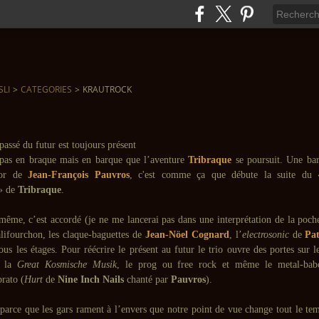
SLI
>
CATEGORIES
>
KRAUTROCK
 pas en braque mais en barque que l’aventure
Tribraque
se poursuit. Une bar
tor de
Jean-François Pauvros
, c'est comme ça que débute la suite d
» de
Tribraque
.
ême, c’est accordé (je ne me lancerai pas dans une interprétation de la poche
alifourchon, les claque-baguettes de
Jean-Nöel Cognard
, l’
electrosonic
de
Pat
 tous les étages. Pour réécrire le présent au futur le trio ouvre des portes sur 
c la
Great Kosmische Musik
, le prog ou free rock et même le metal-bab
rato (
Hurt
de
Nine Inch Nails
chanté par
Pauvros
).
 parce que les gars rament à l’envers que notre point de vue change tout le te