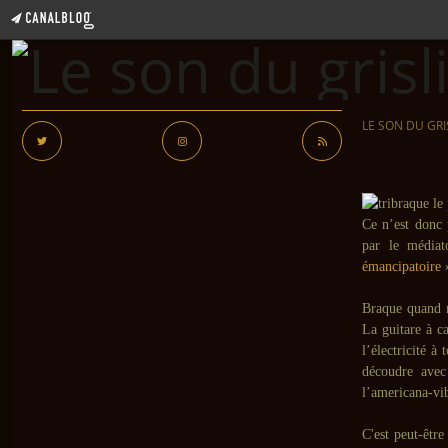
LE SON DU GRI
Ce n’est donc
par le média
émancipatoire
Braque quand m
La guitare à c
l’électricité à
découdre ave
l’americana-vib
C'est peut-être