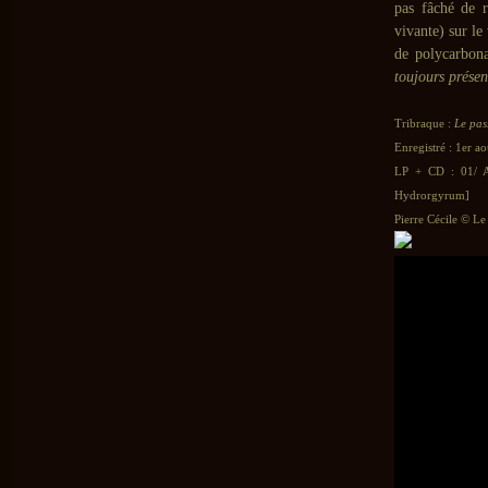
pas fâché de 
vivante) sur le
de polycarbon
toujours présen
Tribraque :
Le pas
Enregistré : 1er a
LP + CD : 01/ Ac
Hydrorgyrum]
Pierre Cécile © Le 