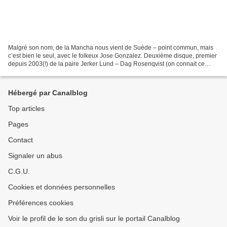
Malgré son nom, de la Mancha nous vient de Suède – point commun, mais
c’est bien le seul, avec le folkeux Jose Gonzalez. Deuxième disque, premier
depuis 2003(!) de la paire Jerker Lund – Dag Rosenqvist (on connait ce
dernier pour son side project Jasper...
Hébergé par Canalblog
Top articles
Pages
Contact
Signaler un abus
C.G.U.
Cookies et données personnelles
Préférences cookies
Voir le profil de le son du grisli sur le portail Canalblog