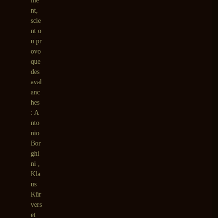
ine
nt,
scie
nt o
u pr
ovo
que
des
aval
anc
hes
: A
nto
nio
Bor
ghi
ni ,
Kla
us
Kür
vers
et