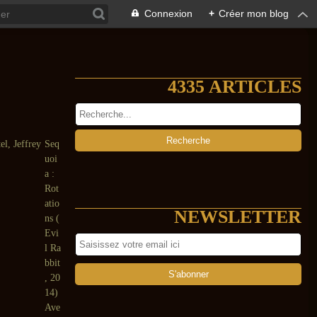
Connexion
+
Créer mon blog
4335 ARTICLES
Seq
uoi
a :
Rot
atio
NEWSLETTER
ns (
Evi
l Ra
bbit
, 20
14)
Ave