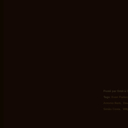
Posté par Grisli à
Tags:
Evan Parker
Antonio Berti
,
Dav
Simão Costa
,
Wil