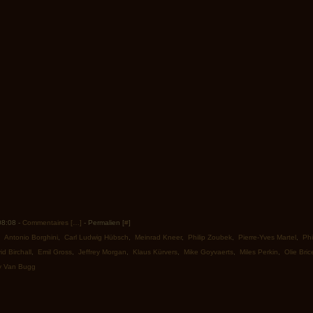
 08:08 -
Commentaires [
…
]
- Permalien [
#
]
,
Antonio Borghini
,
Carl Ludwig Hübsch
,
Meinrad Kneer
,
Philip Zoubek
,
Pierre-Yves Martel
,
Phi
id Birchall
,
Emil Gross
,
Jeffrey Morgan
,
Klaus Kürvers
,
Mike Goyvaerts
,
Miles Perkin
,
Olie Bric
ly Van Bugg