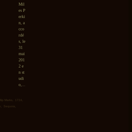
Mil
es P
erki
n, a
cco
rdé
s, le
31
mai
201
2 e
n st
udi
o,...
llip Marks
,
1724
,
e
,
Sequoia
,