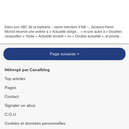
Dans son ABC de la barbarie – saine relecture d’été –, Jacques-Henri
Michot réserve une entrée à « Actualité oblige… » et une autre à « Doubles
casquettes ». Nulle « Actualité double » ou « Double actualité », et pourtant,
imaginez l’enfer : deux actualités...
Page suivante >
Hébergé par Canalblog
Top articles
Pages
Contact
Signaler un abus
C.G.U.
Cookies et données personnelles