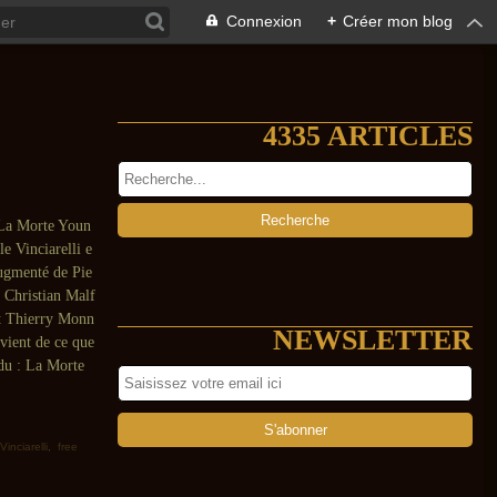
Connexion
+
Créer mon blog
4335 ARTICLES
 La Morte Youn
le Vinciarelli e
ugmenté de Pie
, Christian Malf
et Thierry Monn
NEWSLETTER
 vient de ce que
ndu : La Morte
Vinciarelli
,
free