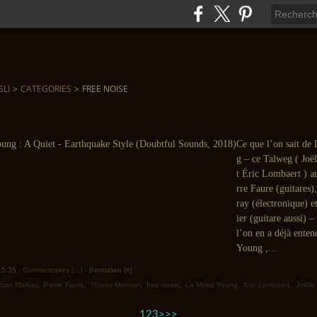
SLI
>
CATEGORIES
>
FREE NOISE
Ce que l’on sait de
g – ce Talweg ( Joël
t Éric Lombaert ) a
rre Faure (guitares)
ray (électronique) 
ier (guitare aussi) –
l’on en a déjà ente
Young ,...
 15:35 -
Commentaires [
…
]
- Permalien [
#
]
stian Malfray
,
Pierre Faure
,
Thierry Monnier
,
free noise
,
La Morte Young
,
Eric Lombaert
,
Joëlle 
1
2
3
>
>>