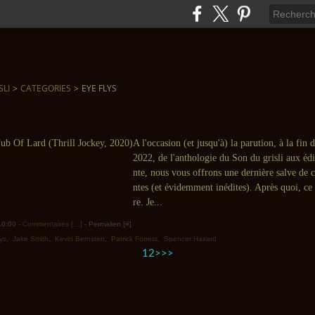
SLI
>
CATEGORIES
>
EYE FLYS
A l'occasion (et jusqu'à) la parution, à la fin 
2022, de l'anthologie du Son du grisli aux éd
nte, nous vous offrons une dernière salve de 
ntes (et évidemment inédites). Après quoi, ce 
re. Je...
 10:00 -
Commentaires [
…
]
- Permalien [
#
]
ys
,
Jake Smith
,
Kevin Bernsten
,
Patrick Forrest
,
Spencer Hazard
1
2
>
>>