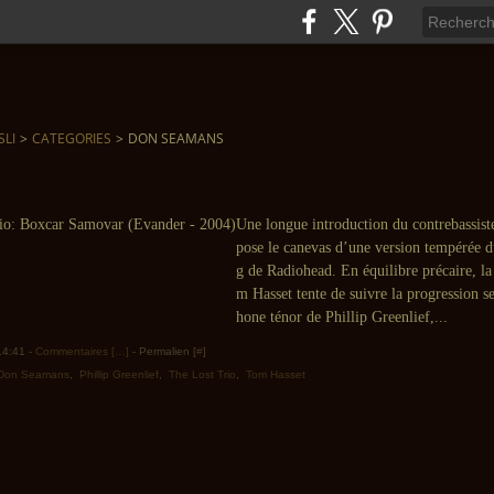
SLI
>
CATEGORIES
>
DON SEAMANS
Une longue introduction du contrebassis
pose le canevas d’une version tempérée 
g de Radiohead. En équilibre précaire, la
m Hasset tente de suivre la progression s
hone ténor de Phillip Greenlief,...
 14:41 -
Commentaires [
…
]
- Permalien [
#
]
Don Seamans
,
Phillip Greenlief
,
The Lost Trio
,
Tom Hasset