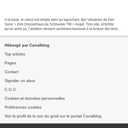
A la base, le calcul est simple bien qu’aguichant, Ilpo Väisänen de Pan
Sonic + Dirk Dresselhaus de Schneider TM = Angel. Très vite, et fichtre
qu’on aime ça, l’addition devient carrément baveuse à la lecture des trois
renforts que sont la magnifique...
Hébergé par Canalblog
Top articles
Pages
Contact
Signaler un abus
C.G.U.
Cookies et données personnelles
Préférences cookies
Voir le profil de le son du grisli sur le portail Canalblog