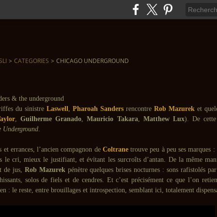
SLI
>
CATEGORIES
>
CHICAGO UNDERGROUND
iffes du sinistre
Laswell
,
Pharoah Sanders
rencontre
Rob Mazurek
et quel
aylor
,
Guilherme Granado
,
Mauricio Takara
,
Matthew Lux
). De cette
 Underground
.
es et errances, l’ancien compagnon de
Coltrane
trouve peu à peu ses marques : 
s le cri, mieux le justifiant, et évitant les surcroîts d’antan. De la même man
t de jus,
Rob Mazurek
pénètre quelques brises nocturnes : sons rafistolés pa
hissants, solos de fiels et de cendres. Et c’est précisément ce que l’on retie
en : le reste, entre brouillages et introspection, semblant ici, totalement dispens