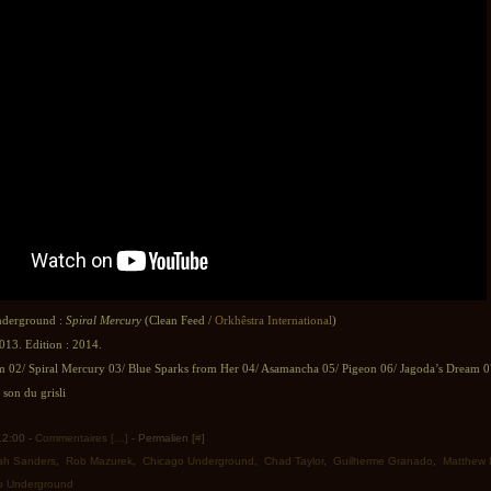
nderground :
Spiral Mercury
(Clean Feed /
Orkhêstra International
)
013. Edition : 2014.
 02/ Spiral Mercury 03/ Blue Sparks from Her 04/ Asamancha 05/ Pigeon 06/ Jagoda’s Dream 
son du grisli
 12:00 -
Commentaires [
…
]
- Permalien [
#
]
ah Sanders
,
Rob Mazurek
,
Chicago Underground
,
Chad Taylor
,
Guilherme Granado
,
Matthew 
o Underground