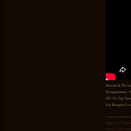
Pharoah & The U
Enregistrement : 2
CD : 01/ Gna Toom
Luc Bouquet © Le 
Posté par Grisli à
Tags:
jazz
,
Pharo
Takara
,
São Paul