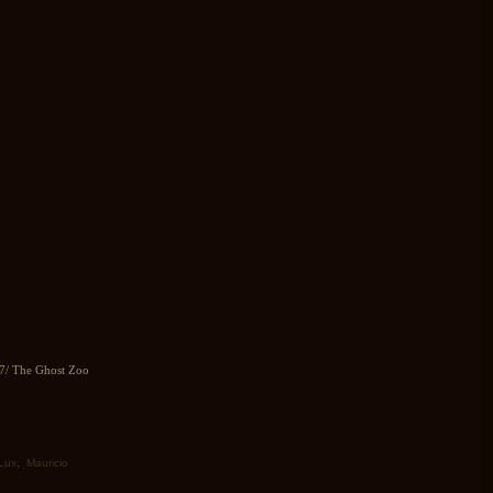
07/ The Ghost Zoo
Lux
,
Mauricio