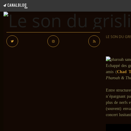
LE SON DU GRI
Echappé des gr
amis (
Chad T
Pharoah & The
Entre structur
n’épargnant pa
plus de nerfs e
(souvent) enva
concert lusitani