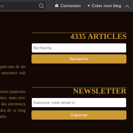
Connexion
+
Créer mon blog
4335 ARTICLES
ques-uns de ses
 rencontre naît
NEWSLETTER
solos inspirants
ière, mais avec
r des
electronics
ndra de ce long
able.