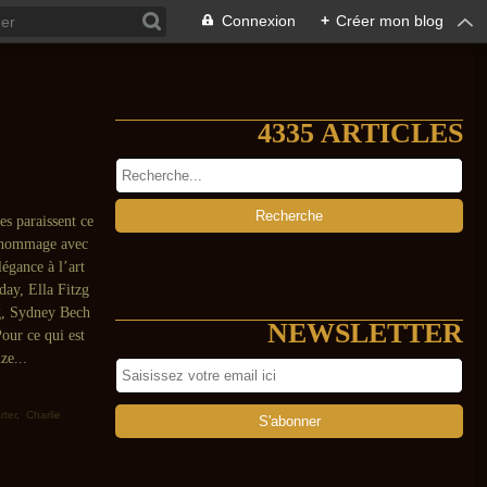
Connexion
+
Créer mon blog
4335 ARTICLES
es paraissent ce
t hommage avec
égance à l’art
iday, Ella Fitzg
g, Sydney Bech
NEWSLETTER
Pour ce qui est
ze...
ter
,
Charlie