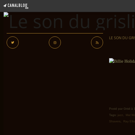
LE SON DU GRI
Posté par Grisli à
Tags:
jazz
,
Mal W
Shavers
,
Ray Ellis