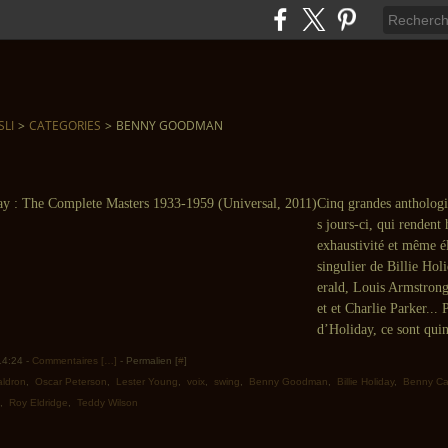
SLI
>
CATEGORIES
>
BENNY GOODMAN
Cinq grandes anthologi
s jours-ci, qui renden
exhaustivité et même él
singulier de Billie Hol
erald, Louis Armstron
et et Charlie Parker... 
d’Holiday, ce sont quin
 14:24 -
Commentaires [
…
]
- Permalien [
#
]
aldron
,
Oscar Peterson
,
Lester Young
,
voix
,
swing
,
Benny Goodman
,
Billie Holiday
,
Benny Car
,
Roy Eldridge
,
Teddy Wilson