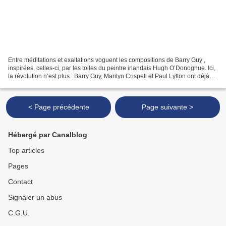
Entre méditations et exaltations voguent les compositions de Barry Guy ,
inspirées, celles-ci, par les toiles du peintre irlandais Hugh O’Donoghue. Ici,
la révolution n’est plus : Barry Guy, Marilyn Crispell et Paul Lytton ont déjà
donné. Pour autant,...
< Page précédente
Page suivante >
Hébergé par Canalblog
Top articles
Pages
Contact
Signaler un abus
C.G.U.